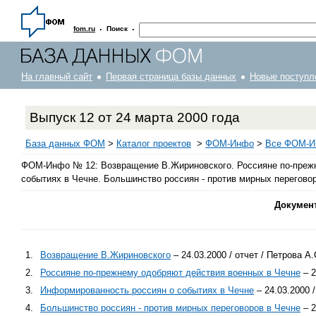
·
·
fom.ru
Поиск
На главный сайт
Первая страница базы данных
Новые поступл
Выпуск 12 от 24 марта 2000 года
База данных ФОМ
>
Каталог проектов
>
ФOM-Инфо
>
Все ФОМ-Ин
ФОМ-Инфо № 12: Возвращение В.Жириновского. Россияне по-прежн
событиях в Чечне. Большинство россиян - против мирных переговор
Докумен
1.
Возвращение В.Жириновского
– 24.03.2000 / отчет / Петрова А.
2.
Россияне по-прежнему одобряют действия военных в Чечне
– 2
3.
Информированность россиян о событиях в Чечне
– 24.03.2000 /
4.
Большинство россиян - против мирных переговоров в Чечне
– 2