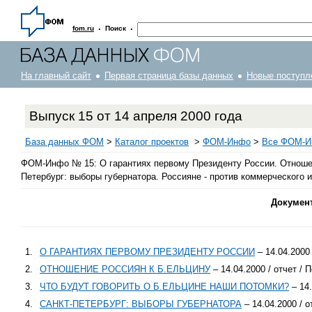
·
·
fom.ru
Поиск
На главный сайт
Первая страница базы данных
Новые поступл
Выпуск 15 от 14 апреля 2000 года
База данных ФОМ
>
Каталог проектов
>
ФOM-Инфо
>
Все ФОМ-Ин
ФОМ-Инфо № 15: О гарантиях первому Президенту России. Отношени
Петербург: выборы губернатора. Россияне - против коммерческого 
Докумен
1.
О ГАРАНТИЯХ ПЕРВОМУ ПРЕЗИДЕНТУ РОССИИ
– 14.04.2000 
2.
ОТНОШЕНИЕ РОССИЯН К Б.ЕЛЬЦИНУ
– 14.04.2000 / отчет / 
3.
ЧТО БУДУТ ГОВОРИТЬ О Б.ЕЛЬЦИНЕ НАШИ ПОТОМКИ?
– 14.
4.
САНКТ-ПЕТЕРБУРГ: ВЫБОРЫ ГУБЕРНАТОРА
– 14.04.2000 / о