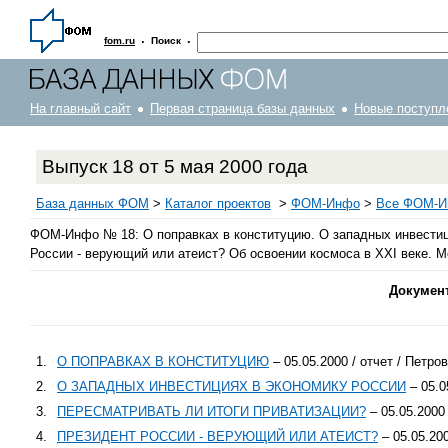
·
·
fom.ru
Поиск
На главный сайт
Первая страница базы данных
Новые поступл
Выпуск 18 от 5 мая 2000 года
База данных ФОМ
>
Каталог проектов
>
ФOM-Инфо
>
Все ФОМ-Ин
ФОМ-Инфо № 18: О поправках в конституцию. О западных инвестиц
России - верующий или атеист? Об освоении космоса в XXI веке. 
Докумен
1.
О ПОПРАВКАХ В КОНСТИТУЦИЮ
– 05.05.2000 / отчет / Петров
2.
О ЗАПАДНЫХ ИНВЕСТИЦИЯХ В ЭКОНОМИКУ РОССИИ
– 05.0
3.
ПЕРЕСМАТРИВАТЬ ЛИ ИТОГИ ПРИВАТИЗАЦИИ?
– 05.05.2000 
4.
ПРЕЗИДЕНТ РОССИИ - ВЕРУЮЩИЙ ИЛИ АТЕИСТ?
– 05.05.200