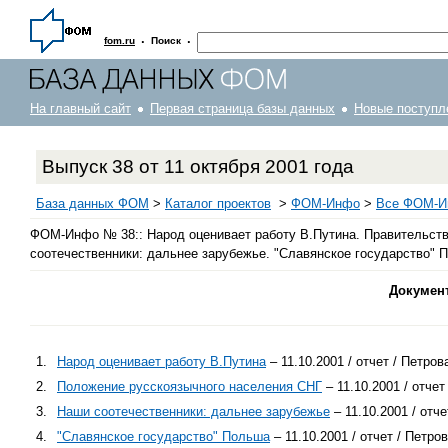
·
·
fom.ru
Поиск
На главный сайт
Первая страница базы данных
Новые поступл
Выпуск 38 от 11 октября 2001 года
База данных ФОМ
>
Каталог проектов
>
ФOM-Инфо
>
Все ФОМ-Ин
ФОМ-Инфо № 38:: Народ оценивает работу В.Путина. Правительств
соотечественники: дальнее зарубежье. "Славянское государство" По
Докумен
1.
Народ оценивает работу В.Путина
– 11.10.2001 / отчет / Петров
2.
Положение русскоязычного населения СНГ
– 11.10.2001 / отчет
3.
Наши соотечественники: дальнее зарубежье
– 11.10.2001 / отче
4.
"Славянское государство" Польша
– 11.10.2001 / отчет / Петро