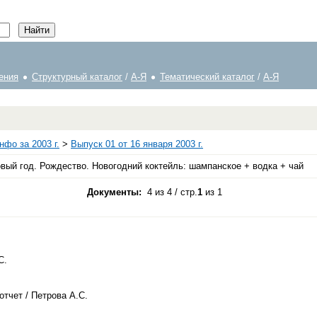
ения
Структурный каталог
/
А-Я
Тематический каталог
/
А-Я
фо за 2003 г.
>
Выпуск 01 от 16 января 2003 г.
ый год. Рождество. Новогодний коктейль: шампанское + водка + чай
Документы:
4 из 4 / стр.
1
из 1
С.
 отчет / Петрова А.С.