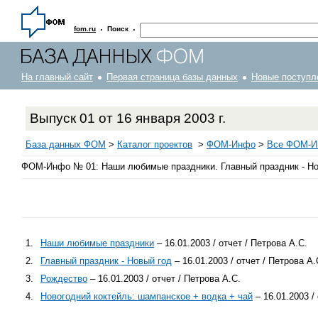
·
·
fom.ru
Поиск
На главный сайт
Первая страница базы данных
Новые поступл
Выпуск 01 от 16 января 2003 г.
База данных ФОМ
>
Каталог проектов
>
ФOM-Инфо
>
Все ФОМ-Ин
ФОМ-Инфо № 01: Наши любимые праздники. Главный праздник - Нов
1.
Наши любимые праздники
– 16.01.2003 / отчет / Петрова А.С.
2.
Главный праздник - Новый год
– 16.01.2003 / отчет / Петрова А.
3.
Рождество
– 16.01.2003 / отчет / Петрова А.С.
4.
Новогодний коктейль: шампанское + водка + чай
– 16.01.2003 /