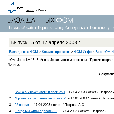
·
·
fom.ru
Поиск
На главный сайт
Первая страница базы данных
Новые поступл
Выпуск 15 от 17 апреля 2003 г.
База данных ФОМ
>
Каталог проектов
>
ФOM-Инфо
>
Все ФОМ-Ин
ФОМ-Инфо № 15: Война в Ираке: итоги и прогнозы. "Против ветра лу
Ленина.
Докумен
1.
Война в Ираке: итоги и прогнозы
– 17.04.2003 / отчет / Петрова 
2.
"Против ветра лучше не плевать"
– 17.04.2003 / отчет / Петрова
3.
22 апреля
– 17.04.2003 / отчет / Петрова А.С.
4.
"Тогда мы жили вдоволь..."
– 17.04.2003 / отчет / Петрова А.С.