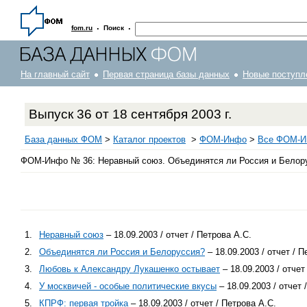
·
·
fom.ru
Поиск
На главный сайт
Первая страница базы данных
Новые поступл
Выпуск 36 от 18 сентября 2003 г.
База данных ФОМ
>
Каталог проектов
>
ФOM-Инфо
>
Все ФОМ-Ин
ФОМ-Инфо № 36: Неравный союз. Объединятся ли Россия и Белорусс
1.
Неравный союз
– 18.09.2003 / отчет / Петрова А.С.
2.
Объединятся ли Россия и Белоруссия?
– 18.09.2003 / отчет / П
3.
Любовь к Александру Лукашенко остывает
– 18.09.2003 / отчет
4.
У москвичей - особые политические вкусы
– 18.09.2003 / отчет 
5.
КПРФ: первая тройка
– 18.09.2003 / отчет / Петрова А.С.