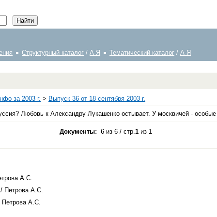
ения
Структурный каталог
/
А-Я
Тематический каталог
/
А-Я
фо за 2003 г.
>
Выпуск 36 от 18 сентября 2003 г.
ия? Любовь к Александру Лукашенко остывает. У москвичей - особые п
Документы:
6 из 6 / стр.
1
из 1
етрова А.С.
 / Петрова А.С.
/ Петрова А.С.