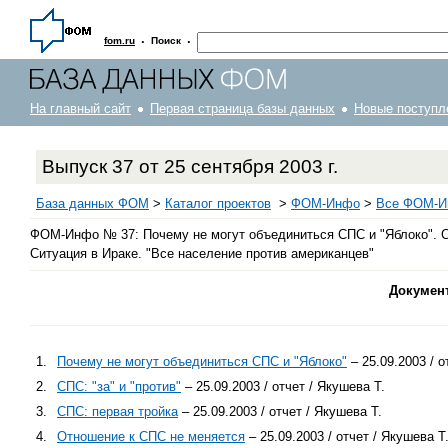
·
·
fom.ru
Поиск
На главный сайт
Первая страница базы данных
Новые поступл
Выпуск 37 от 25 сентября 2003 г.
База данных ФОМ
>
Каталог проектов
>
ФOM-Инфо
>
Все ФОМ-Ин
ФОМ-Инфо № 37: Почему не могут объединиться СПС и "Яблоко". СП
Ситуация в Ираке. "Все население против американцев"
Докумен
1.
Почему не могут объединиться СПС и "Яблоко"
– 25.09.2003 / о
2.
СПС: "за" и "против"
– 25.09.2003 / отчет / Якушева Т.
3.
СПС: первая тройка
– 25.09.2003 / отчет / Якушева Т.
4.
Отношение к СПС не меняется
– 25.09.2003 / отчет / Якушева Т