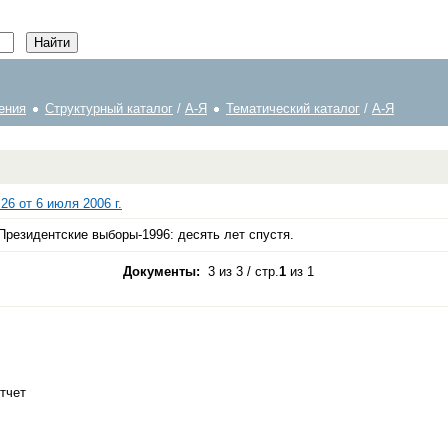
ения
Структурный каталог
/
А-Я
Тематический каталог
/
А-Я
6 от 6 июля 2006 г.
езидентские выборы-1996: десять лет спустя.
Документы:
3 из 3 / стр.
1
из 1
отчет