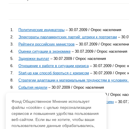
1.
Политические индикаторы
– 30.07.2009 / Опрос населения
2.
Электораты парламентских партий: штрихи к портретам
– 30.0
3.
Рейтинги российских министров
– 30.07.2009 / Опрос населен
4.
Оценки ситуации в экономике
– 30.07.2009 / Опрос населения
5.
Задержки выплат
– 30.07.2009 / Опрос населения
6.
Отношение к работе в ситуации кризиса
– 30.07.2009 / Опрос 
7.
Start-up как способ бороться с кризисом
– 30.07.2009 / Опрос 
8.
Стратегии адаптации к материальным трудностям в условиях 
9.
События недели
– 30.07.2009 / Опрос населения
10.
Южная Осетия: год после конфликта
– 30.07.2009 / Опрос на
Фонд Общественное Мнение использует
11.
Вещевые рынки или магазины. Предпочтения россиян
– 30.07.
файлы «cookie» с целью персонализации
12.
Приложение
– 30.07.2009 / Опрос населения
сервисов и повышения удобства пользования
веб-сайтом. Если вы не хотите, чтобы ваши
пользовательские данные обрабатывались,