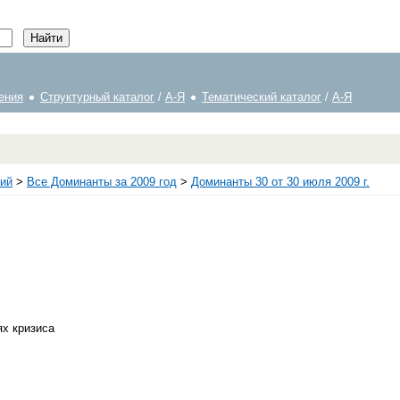
ения
Структурный каталог
/
А-Я
Тематический каталог
/
А-Я
ий
>
Все Доминанты за 2009 год
>
Доминанты 30 от 30 июля 2009 г.
ях кризиса