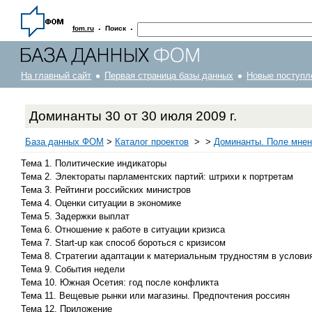
·
·
fom.ru
Поиск
На главный сайт
Первая страница базы данных
Новые поступл
Доминанты 30 от 30 июля 2009 г.
База данных ФОМ
>
Каталог проектов
>
>
Доминанты. Поле мнен
Тема 1. Политические индикаторы
Тема 2. Электораты парламентских партий: штрихи к портретам
Тема 3. Рейтинги российских министров
Тема 4. Оценки ситуации в экономике
Тема 5. Задержки выплат
Тема 6. Отношение к работе в ситуации кризиса
Тема 7. Start-up как способ бороться с кризисом
Тема 8. Стратегии адаптации к материальным трудностям в услови
Тема 9. События недели
Тема 10. Южная Осетия: год после конфликта
Тема 11. Вещевые рынки или магазины. Предпочтения россиян
Тема 12. Приложение