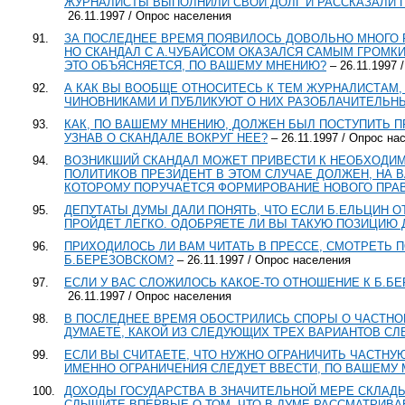
ЖУРНАЛИСТЫ ВЫПОЛНИЛИ СВОЙ ДОЛГ И РАССКАЗАЛИ ПР
26.11.1997 / Опрос населения
91.
ЗА ПОСЛЕДНЕЕ ВРЕМЯ ПОЯВИЛОСЬ ДОВОЛЬНО МНОГО
НО СКАНДАЛ С А.ЧУБАЙСОМ ОКАЗАЛСЯ САМЫМ ГРОМКИМ
ЭТО ОБЪЯСНЯЕТСЯ, ПО ВАШЕМУ МНЕНИЮ?
– 26.11.1997 
92.
А КАК ВЫ ВООБЩЕ ОТНОСИТЕСЬ К ТЕМ ЖУРНАЛИСТАМ
ЧИНОВНИКАМИ И ПУБЛИКУЮТ О НИХ РАЗОБЛАЧИТЕЛЬНЫ
93.
КАК, ПО ВАШЕМУ МНЕНИЮ, ДОЛЖЕН БЫЛ ПОСТУПИТЬ П
УЗНАВ О СКАНДАЛЕ ВОКРУГ НЕЕ?
– 26.11.1997 / Опрос на
94.
ВОЗНИКШИЙ СКАНДАЛ МОЖЕТ ПРИВЕСТИ К НЕОБХОДИМ
ПОЛИТИКОВ ПРЕЗИДЕНТ В ЭТОМ СЛУЧАЕ ДОЛЖЕН, НА 
КОТОРОМУ ПОРУЧАЕТСЯ ФОРМИРОВАНИЕ НОВОГО ПРА
95.
ДЕПУТАТЫ ДУМЫ ДАЛИ ПОНЯТЬ, ЧТО ЕСЛИ Б.ЕЛЬЦИН ОТ
ПРОЙДЕТ ЛЕГКО. ОДОБРЯЕТЕ ЛИ ВЫ ТАКУЮ ПОЗИЦИЮ
96.
ПРИХОДИЛОСЬ ЛИ ВАМ ЧИТАТЬ В ПРЕССЕ, СМОТРЕТЬ 
Б.БЕРЕЗОВСКОМ?
– 26.11.1997 / Опрос населения
97.
ЕСЛИ У ВАС СЛОЖИЛОСЬ КАКОЕ-ТО ОТНОШЕНИЕ К Б.Б
26.11.1997 / Опрос населения
98.
В ПОСЛЕДНЕЕ ВРЕМЯ ОБОСТРИЛИСЬ СПОРЫ О ЧАСТНОЙ
ДУМАЕТЕ, КАКОЙ ИЗ СЛЕДУЮЩИХ ТРЕХ ВАРИАНТОВ СЛ
99.
ЕСЛИ ВЫ СЧИТАЕТЕ, ЧТО НУЖНО ОГРАНИЧИТЬ ЧАСТНУЮ
ИМЕННО ОГРАНИЧЕНИЯ СЛЕДУЕТ ВВЕСТИ, ПО ВАШЕМУ
100.
ДОХОДЫ ГОСУДАРСТВА В ЗНАЧИТЕЛЬНОЙ МЕРЕ СКЛАДЫ
СЛЫШИТЕ ВПЕРВЫЕ О ТОМ, ЧТО В ДУМЕ РАССМАТРИВ