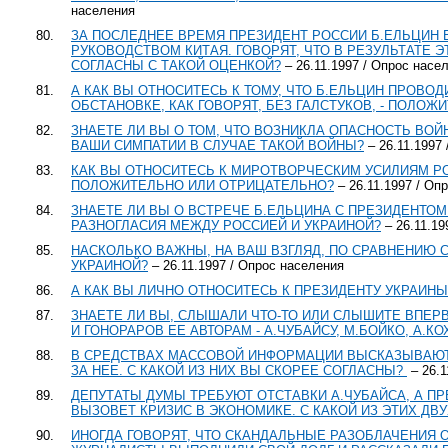
населения
80.
ЗА ПОСЛЕДНЕЕ ВРЕМЯ ПРЕЗИДЕНТ РОССИИ Б.ЕЛЬЦИН 
РУКОВОДСТВОМ КИТАЯ. ГОВОРЯТ, ЧТО В РЕЗУЛЬТАТЕ 
СОГЛАСНЫ С ТАКОЙ ОЦЕНКОЙ?
– 26.11.1997 / Опрос насе
81.
А КАК ВЫ ОТНОСИТЕСЬ К ТОМУ, ЧТО Б.ЕЛЬЦИН ПРОВО
ОБСТАНОВКЕ, КАК ГОВОРЯТ, БЕЗ ГАЛСТУКОВ, - ПОЛО
82.
ЗНАЕТЕ ЛИ ВЫ О ТОМ, ЧТО ВОЗНИКЛА ОПАСНОСТЬ ВОЙН
ВАШИ СИМПАТИИ В СЛУЧАЕ ТАКОЙ ВОЙНЫ?
– 26.11.1997
83.
КАК ВЫ ОТНОСИТЕСЬ К МИРОТВОРЧЕСКИМ УСИЛИЯМ РО
ПОЛОЖИТЕЛЬНО ИЛИ ОТРИЦАТЕЛЬНО?
– 26.11.1997 / Оп
84.
ЗНАЕТЕ ЛИ ВЫ О ВСТРЕЧЕ Б.ЕЛЬЦИНА С ПРЕЗИДЕНТО
РАЗНОГЛАСИЯ МЕЖДУ РОССИЕЙ И УКРАИНОЙ?
– 26.11.19
85.
НАСКОЛЬКО ВАЖНЫ, НА ВАШ ВЗГЛЯД, ПО СРАВНЕНИЮ
УКРАИНОЙ?
– 26.11.1997 / Опрос населения
86.
А КАК ВЫ ЛИЧНО ОТНОСИТЕСЬ К ПРЕЗИДЕНТУ УКРАИНЫ
87.
ЗНАЕТЕ ЛИ ВЫ, СЛЫШАЛИ ЧТО-ТО ИЛИ СЛЫШИТЕ ВПЕР
И ГОНОРАРОВ ЕЕ АВТОРАМ - А.ЧУБАЙСУ, М.БОЙКО, А.КО
88.
В СРЕДСТВАХ МАССОВОЙ ИНФОРМАЦИИ ВЫСКАЗЫВАЮТС
ЗА НЕЕ. С КАКОЙ ИЗ НИХ ВЫ СКОРЕЕ СОГЛАСНЫ?
– 26.1
89.
ДЕПУТАТЫ ДУМЫ ТРЕБУЮТ ОТСТАВКИ А.ЧУБАЙСА, А ПРЕ
ВЫЗОВЕТ КРИЗИС В ЭКОНОМИКЕ. С КАКОЙ ИЗ ЭТИХ ДВ
90.
ИНОГДА ГОВОРЯТ, ЧТО СКАНДАЛЬНЫЕ РАЗОБЛАЧЕНИЯ О