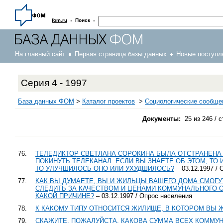
·
·
fom.ru
Поиск
На главный сайт
Первая страница базы данных
Новые поступл
Серия 4 - 1997
База данных ФОМ
>
Каталог проектов
>
Социологические сообще
Документы:
25 из 246 / с
76.
ТЕЛЕДИКТОР СВЕТЛАНА СОРОКИНА БЫЛА ОТСТРАНЕНА 
ПОКИНУТЬ ТЕЛЕКАНАЛ. ЕСЛИ ВЫ ЗНАЕТЕ ОБ ЭТОМ, ТО
ТО УЛУЧШИЛОСЬ ОНО ИЛИ УХУДШИЛОСЬ?
– 03.12.1997 /
77.
КАК ВЫ ДУМАЕТЕ, ВЫ И ЖИЛЬЦЫ ВАШЕГО ДОМА СМОГУ
СЛЕДИТЬ ЗА КАЧЕСТВОМ И ЦЕНАМИ КОММУНАЛЬНОГО 
КАКОЙ ПРИЧИНЕ?
– 03.12.1997 / Опрос населения
78.
К КАКОМУ ТИПУ ОТНОСИТСЯ ЖИЛИЩЕ, В КОТОРОМ ВЫ 
79.
СКАЖИТЕ, ПОЖАЛУЙСТА, КАКОВА СУММА ВСЕХ КОММУ