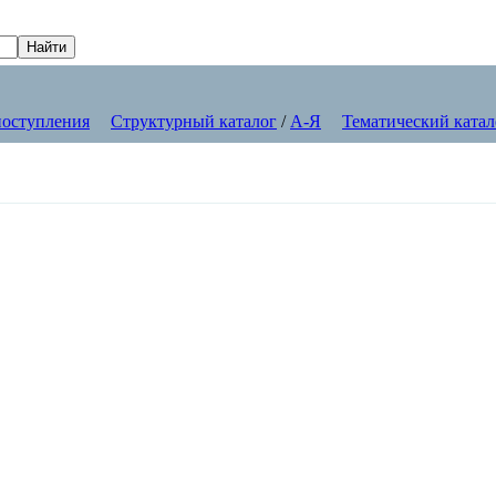
оступления
Структурный каталог
/
А-Я
Тематический катал