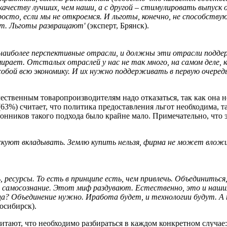
ачеству лучших, чем наши, а с другой – стимулировать выпуск
осто, если мы не откроемся. И льготы, конечно, не способст
дет. Льготы развращают'
(эксперт, Брянск).
аиболее перспективные отрасли, и должны эти отрасли подде
омирает. Отсталых отраслей у нас не так много, на самом деле
обой всю экономику. И их нужно поддерживать в первую очередь
чественным товаропроизводителям надо отказаться, так как она 
63%) считает, что политика предоставления льгот необходима, 
онников такого подхода было крайне мало. Примечательно, что
скуют вкладывать. Землю купить нельзя, фирма не может вложи
, ресурсы. То есть в принципе есть, чем привлечь. Объединиться
 самосознание. Этот миф раздувают. Естественно, это и нашим
ница? Объединение нужно. Иработа будет, и технологии будут. 
осибирск).
итают, что необходимо разбираться в каждом конкретном случае: