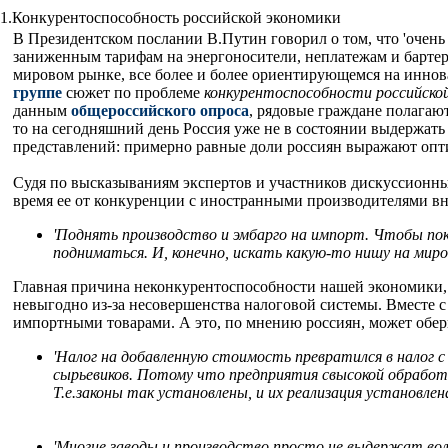
1.Конкурентоспособность российской экономики
В Президентском послании В.Путин говорил о том, что 'очен
заниженным тарифам на энергоносители, неплатежам и бартер
мировом рынке, все более и более ориентирующемся на инно
группе
сюжет по проблеме
конкурентоспособности российск
данным
общероссийского опроса
, рядовые граждане полагаю
то на сегодняшний день Россия уже не в состоянии выдержать 
представлений: примерно равные доли россиян выражают оптим
Судя по высказываниям экспертов и участников дискуссионных
время ее от конкуренции с иностранными производителями вн
'Поднять производство и эмбарго на импорт. Чтобы пок
подниматься. И, конечно, искать какую-то нишу на миро
Главная причина неконкурентоспособности нашей экономики, 
невыгодно из-за несовершенства налоговой системы. Вместе с
импортными товарами. А это, по мнению россиян, может оберн
'Налог на добавленную стоимость превратился в налог
сырьевиков. Потому что предприятия свысокой обработк
Т.е.законы так установлены, и их реализация установле
'Многие заводы и производство просто не выдержат вол