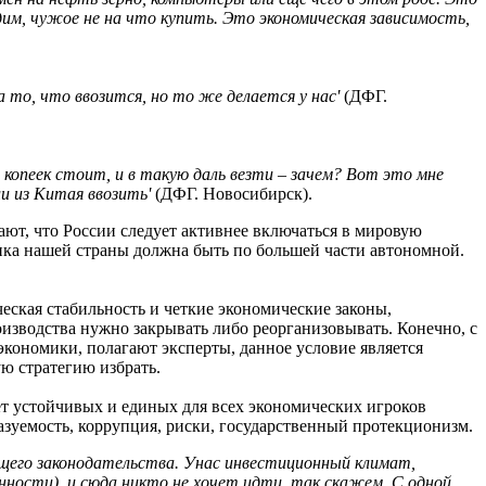
одим, чужое не на что купить. Это экономическая зависимость,
 то, что ввозится, но то же делается у нас'
(ДФГ.
5 копеек стоит, и в такую даль везти – зачем? Вот это мне
и из Китая ввозить'
(ДФГ. Новосибирск).
ют, что России следует активнее включаться в мировую
мика нашей страны должна быть по большей части автономной.
ская стабильность и четкие экономические законы,
изводства нужно закрывать либо реорганизовывать. Конечно, с
экономики, полагают эксперты, данное условие является
ю стратегию избрать.
т устойчивых и единых для всех экономических игроков
зуемость, коррупция, риски, государственный протекционизм.
щего законодательства. Унас инвестиционный климат,
нности), и сюда никто не хочет идти, так скажем. С одной