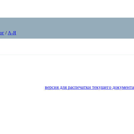
ог
/
А-Я
версия для распечатки текущего документа