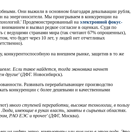
собными. Они выжили в основном благодаря девальвации рубля,
ен на энергоносители. Мы проигрываем в конкуренции на
технологий.' Продемонстрированный на
электронной фокус-
 вниманием и вызвал редкое согласие в оценках. Судя по
ать с ведущими странами мира (так считают 67% опрошенных),
м, что будет через 10 лет, у людей нет отчетливых
етственно).
ку, конкурентоспособную на внешнем рынке, защитив в то же
шевле. Если такое найдется, тогда экономика начнет
м другие'
(ДФГ. Новосибирск).
рованности. Развивать перерабатывающее производство
ржать конкуренции с более дешевыми и качественными
еют)
много ступеней переработки, высокие технологии, в пользу
 Люди, имеющие в руках власть, заняты в сырьевых областях.
ром, РАО ЕЭС и прочее'
(ДФГ, Москва).
ен на нефть зерно, компьютеры или еще чего в этом роде. Это