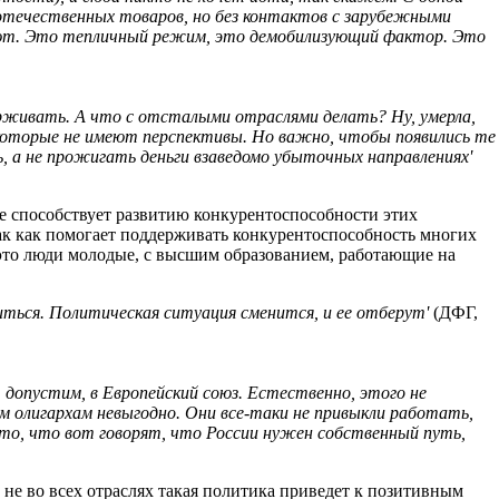
 отечественных товаров, но без контактов с зарубежными
вуют. Это тепличный режим, это демобилизующий фактор. Это
рживать. А что с отсталыми отраслями делать? Ну, умерла,
, которые не имеют перспективы. Но важно, чтобы появились те
, а не прожигать деньги взаведомо убыточных направлениях'
не способствует развитию конкурентоспособности этих
так как помогает поддерживать конкурентоспособность многих
 это люди молодые, с высшим образованием, работающие на
ться. Политическая ситуация сменится, и ее отберут'
(ДФГ,
, допустим, в Европейский союз. Естественно, этого не
 олигархам невыгодно. Они все-таки не привыкли работать,
А то, что вот говорят, что России нужен собственный путь,
 не во всех отраслях такая политика приведет к позитивным