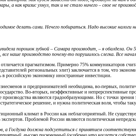
ры, а как кризис ухнул, так и не стало ничего – свое не произв
одимое делать сами. Нечего побираться. Надо высокие налоги на
а увидела порошок зубной – Самара производит, – я обалдела. Он 
 все наше производство почему-то порушилось слегка. Все начал
е отличается прагматизмом. Примерно 75% коммуникаторов счита
дставителей региональных элит) заключается в том, что эконо
ть в российскую экономику иностранные инвестиции.
несменов и предпринимателей необходима, во-первых, политиче
осударство. Во-вторых, неэффективные и непрерспективные про
 производства являются градообразующими. Но с точки зрения 
тратегическое решение, и нужна политическая воля, чтобы таку
иционный климат в России как неблагоприятный. Не существуе
 экспертов. Проблемой России являются политическая непредска
ов, а Госдума должна подсуетиться с принятием соответствую
оприятный, высоко рискованный (особенно что касается собстве