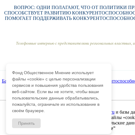
ВОПРОС: ОДНИ ПОЛАГАЮТ, ЧТО ОТ ПОЛИТИКИ П
СПОСОБСТВУЕТ РАЗВИТИЮ КОНКУРЕНТОСПОСОБНОСТ
ПОМОГАЕТ ПОДДЕРЖИВАТЬ КОНКУРЕНТОСПОСОБНОСТ
Телефонные интервью с представителями региональных властных, 
Фонд Общественное Мнение использует
файлы «cookie» с целью персонализации
База данных ФОМ
>
Экономика и бизнес
>
Конкурентоспособн
сервисов и повышения удобства пользования
веб-сайтом. Если вы не хотите, чтобы ваши
пользовательские данные обрабатывались,
пожалуйста, ограничьте их использование в
Адрес для писем:
hello@fom.ru
своём браузере.
При использовании материалов сайта
fom.ru
и базы д
Фонд Общественное Мнение использует файлы «cookie
Если вы не хотите, чтобы ваши пользовательские данн
Принять
© 2003-2019 Фонд "Общественное мнение"