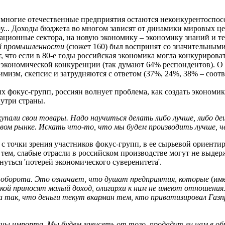
ь многие отечественные предприятия остаются неконкурентоспо
у... Доходы бюджета во многом зависят от динамики мировых ц
вационные сектора, на новую экономику – экономику знаний и 
ой промышленности
(сюжет 160) был воспринят со значительными
т, что если в 80-е годы российская экономика могла конкуриров
экономической конкуренции (так думают 64% респондентов). О то
изм, скепсис и затрудняются с ответом (37%, 24%, 38% – соотв
 фокус-групп, россиян волнует проблема, как создать экономи
утри страны.
упали свои товары. Надо научиться делать либо лучше, либо де
вом рынке. Искать что-то, что мы будем производить лучше, че
с точки зрения участников фокус-групп, в ее сырьевой ориенти
 тем, слабые отрасли в российском производстве могут не выде
уться 'потерей экономического суверенитета'.
 с оборота. Это означает, что душат предприятия, которые
(им
ой приносят малый доход, олигархи к ним не имеют отношения.
на так, что деньги текут вкарман тем, кто приватизировал Газп
ны импорта. Мы будем зависеть от того, продадут ли нам в обм