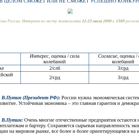
ИЯ В ЦЕЛОМ СМОЖЕТ ИЛИ НЕ СМОЖЕТ УСПЕШНО КОНКУ
ублик России. Интервью по месту жительства
22-23 июля 2000 г
.
1500
респон
Интерес,
оценка / сила
Согласие,
оценка /
колебаний
колебаний
ке
2/слб
3/срд
ийской
2/срд
3/срд
0. В.Путин (Президент РФ):
России нужна экономическая систем
азвитие. Устойчивая экономика – это главная гарантия и демокр
0. В.Путин:
Очень многие отечественные предприятия остаются
неплатежам и бартеру. Сохраняется сырьевая направленность эк
ции на мировом рынке, все более и более ориентирующемся на 