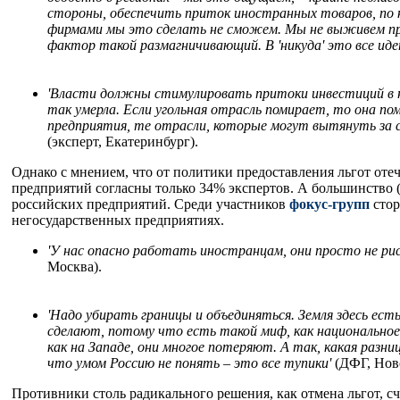
стороны, обеспечить приток иностранных товаров, по к
фирмами мы это сделать не сможем. Мы не выживем пр
фактор такой размагничивающий. В 'никуда' это все и
'Власти должны стимулировать притоки инвестиций в н
так умерла. Если угольная отрасль помирает, то она п
предприятия, те отрасли, которые могут вытянуть за с
(эксперт, Екатеринбург).
Однако с мнением, что от политики предоставления льгот оте
предприятий согласны только 34% экспертов. А большинство (
российских предприятий. Среди участников
фокус-групп
стор
негосударственных предприятиях.
'У нас опасно работать иностранцам, они просто не ри
Москва).
'Надо убирать границы и объединяться. Земля здесь есть
сделают, потому что есть такой миф, как национальное
как на Западе, они многое потеряют. А так, какая раз
что умом Россию не понять – это все тупики'
(ДФГ, Нов
Противники столь радикального решения, как отмена льгот, сч