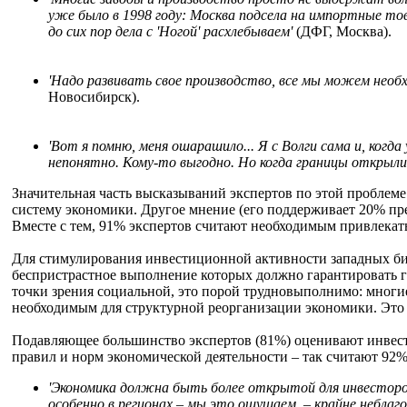
уже было в 1998 году: Москва подсела на импортные това
до сих пор дела с 'Ногой' расхлебываем'
(ДФГ, Москва).
'Надо развивать свое производство, все мы можем необх
Новосибирск).
'Вот я помню, меня ошарашило... Я с Волги сама и, когд
непонятно. Кому-то выгодно. Но когда границы открыли,
Значительная часть высказываний экспертов по этой проблем
систему экономики. Другое мнение (его поддерживает 20% пре
Вместе с тем, 91% экспертов считают необходимым привлека
Для стимулирования инвестиционной активности западных биз
беспристрастное выполнение которых должно гарантировать г
точки зрения социальной, это порой трудновыполнимо: многие
необходимым для структурной реорганизации экономики. Это с
Подавляющее большинство экспертов (81%) оценивают инвест
правил и норм экономической деятельности
–
так считают 92%
'Экономика должна быть более открытой для инвестор
особенно в регионах – мы это ощущаем, – крайне неблаг