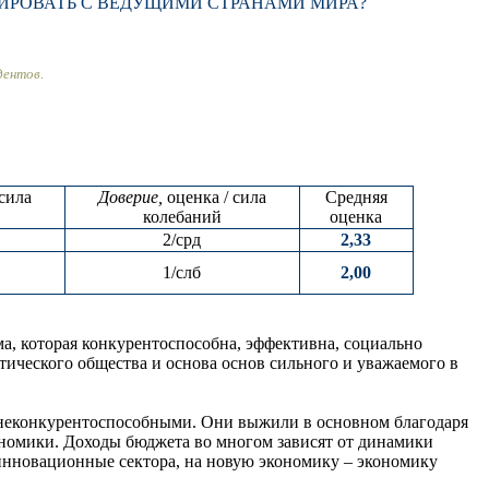
РИРОВАТЬ С ВЕДУЩИМИ СТРАНАМИ МИРА?
дентов.
 сила
Доверие,
оценка / сила
Средняя
колебаний
оценка
2/срд
2,33
1/слб
2,00
а, которая конкурентоспособна, эффективна, социально
атического общества и основа основ сильного и уважаемого в
 неконкурентоспособными. Они выжили в основном благодаря
ономики. Доходы бюджета во многом зависят от динамики
инновационные сектора, на новую экономику – экономику