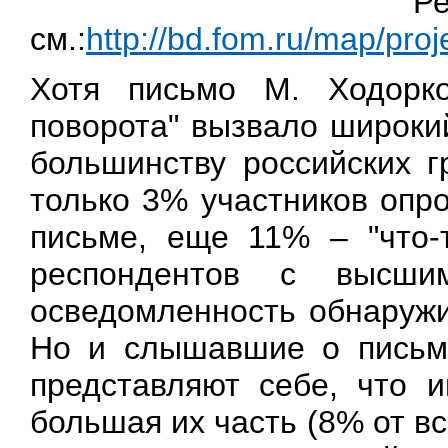
Ре
см.:
http://bd.fom.ru/map/pr
Хотя письмо М. Ходорко
поворота" вызвало широк
большинству российских г
только 3% участников опро
письме, еще 11% – "что-
респондентов с высши
осведомленность обнаруж
Но и слышавшие о письме
представляют себе, что 
большая их часть (8% от в