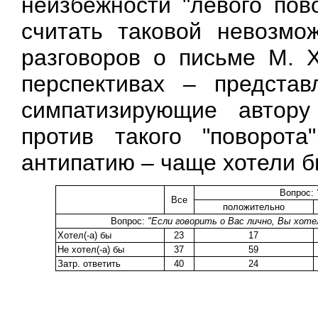
неизбежности "левого пов
считать таковой невозмо
разговоров о письме М. Х
перспективах – представ
симпатизирующие автору
против такого "поворот
антипатию – чаще хотели бы
Вопрос:
Все
положительно
Вопрос:
"Если говорить о Вас лично, Вы хоте
Хотел(-а) бы
23
17
Не хотел(-а) бы
37
59
Затр. ответить
40
24