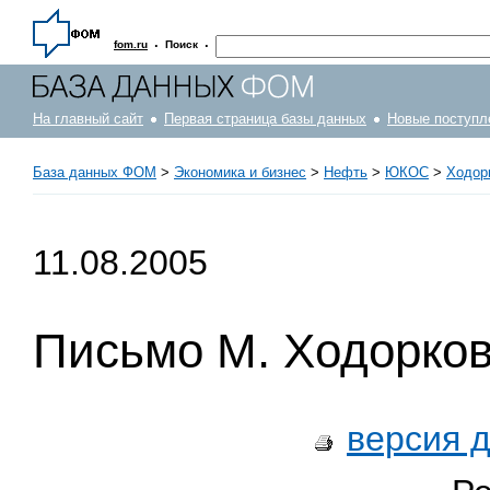
·
·
fom.ru
Поиск
На главный сайт
Первая страница базы данных
Новые поступл
База данных ФОМ
>
Экономика и бизнес
>
Нефть
>
ЮКОС
>
Ходор
11.08.2005
Письмо М. Ходорков
версия 