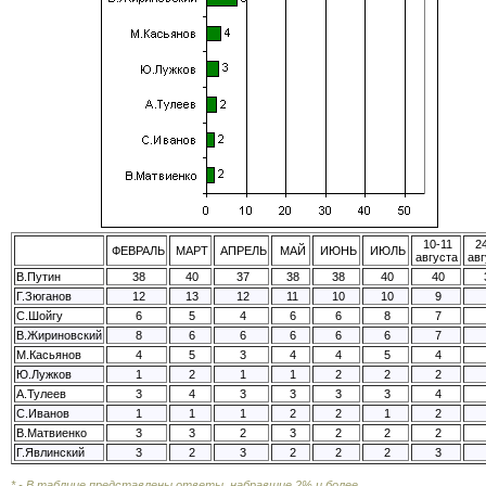
10-11
24
ФЕВРАЛЬ
МАРТ
АПРЕЛЬ
МАЙ
ИЮНЬ
ИЮЛЬ
августа
авг
В.Путин
38
40
37
38
38
40
40
Г.Зюганов
12
13
12
11
10
10
9
С.Шойгу
6
5
4
6
6
8
7
В.Жириновский
8
6
6
6
6
6
7
М.Касьянов
4
5
3
4
4
5
4
Ю.Лужков
1
2
1
1
2
2
2
А.Тулеев
3
4
3
3
3
3
4
С.Иванов
1
1
1
2
2
1
2
В.Матвиенко
3
3
2
3
2
2
2
Г.Явлинский
3
2
3
2
2
2
3
* - В таблице представлены ответы, набравшие 2% и более