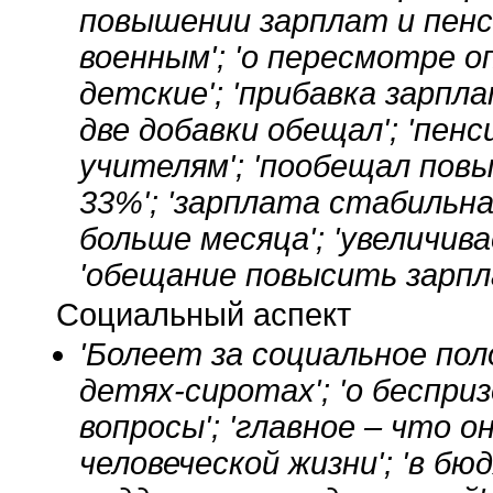
повышении зарплат и пенси
военным'; 'о пересмотре 
детские'; 'прибавка зарпл
две добавки обещал'; 'пен
учителям'; 'пообещал пов
33%'; 'зарплата стабильна
больше месяца'; 'увеличи
'обещание повысить зарпл
Социальный аспект
'Болеет за социальное пол
детях-сиротах'; 'о беспри
вопросы'; 'главное – что 
человеческой жизни'; 'в б