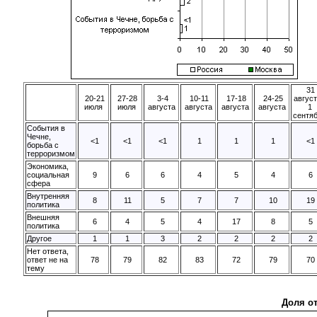
31
20-21
27-28
3-4
10-11
17-18
24-25
август
июля
июля
августа
августа
августа
августа
1
сентя
События в
Чечне,
<1
<1
<1
1
1
1
<1
борьба с
терроризмом
Экономика,
социальная
9
6
6
4
5
4
6
сфера
Внутренняя
8
11
5
7
7
10
19
политика
Внешняя
6
4
5
4
17
8
5
политика
Другое
1
1
3
2
2
2
2
Нет ответа,
ответ не на
78
79
82
83
72
79
70
тему
Доля о