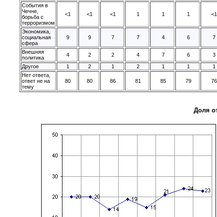
События в
Чечне,
<1
<1
<1
1
1
1
<1
борьба с
терроризмом
Экономика,
социальная
9
9
7
7
4
6
7
сфера
Внешняя
4
2
2
4
7
6
3
политика
Другое
1
2
1
2
1
1
1
Нет ответа,
ответ не на
80
80
86
81
85
79
76
тему
Доля о