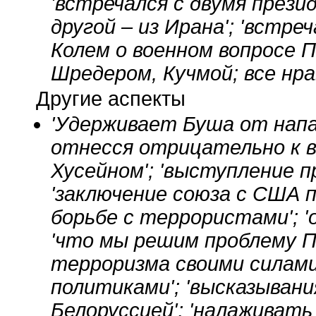
'встречался с двумя прези
другой – из Ирана'; 'встре
Колем о военном вопросе П
Шредером, Кучмой; все нра
Другие аспекты
'Удерживает Буша от напад
отнесся отрицательно к во
Хусейном'; 'выступление п
'заключение союза с США 
борьбе с террористами'; '
'что мы решим проблему П
терроризма своими силами
политиками'; 'высказыван
Белоруссией'; 'налаживат