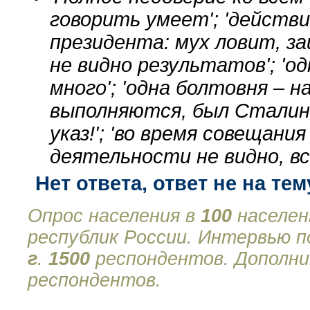
говорить умеет'; 'действ
президента: мух ловит, за
не видно результатов'; 'од
много'; 'одна болтовня – н
выполняются, был Сталин 
указ!'; 'во время совещани
деятельности не видно, все
Нет ответа, ответ не на тем
Опрос населения в
100
населен
республик России. Интервью 
г
.
1500
респондентов. Дополни
респондентов.