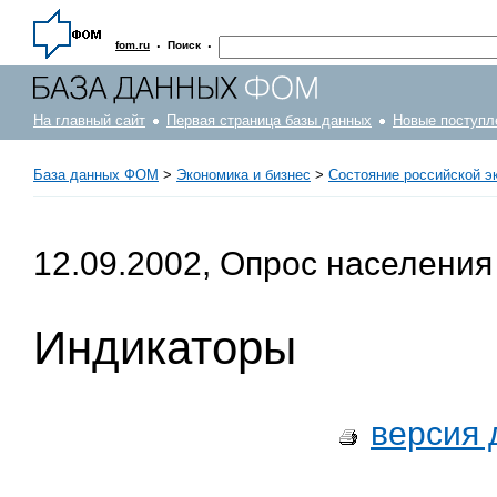
·
·
fom.ru
Поиск
На главный сайт
Первая страница базы данных
Новые поступл
База данных ФОМ
>
Экономика и бизнес
>
Состояние российской э
12.09.2002, Опрос населения
Индикаторы
версия 