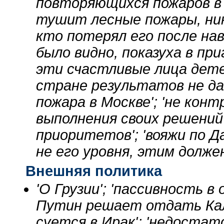
повторяющихся пожаров в М
тушит лесные пожары, ник
кто потерял его после наво
было видно, показуха в пр
эти счастливые лица детей
стране результатов не да
пожара в Москве'; 'не кон
выполнения своих решений
приоритетов'; 'вояжи по 
не его уровня, этим долже
Внешняя политика
'О Грузии'; 'пассивность в
Путин решает отдать Кали
суется в Ирак'; 'недоста