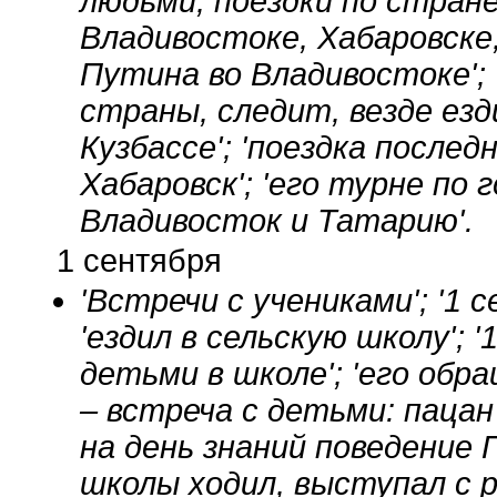
людьми, поездки по стране'
Владивостоке, Хабаровске,
Путина во Владивостоке'; 
страны, следит, везде езди
Кузбассе'; 'поездка последн
Хабаровск'; 'его турне по 
Владивосток и Татарию'.
1 сентября
'Встречи с учениками'; '1 
'ездил в сельскую школу'; 
детьми в школе'; 'его обра
– встреча с детьми: паца
на день знаний поведение 
школы ходил, выступал с р