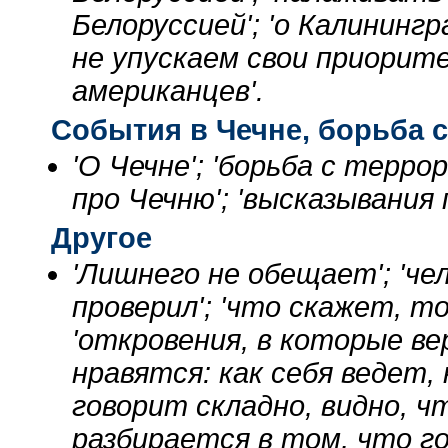
Белоруссией'; 'о Калинингр
не упускаем свои приорите
американцев'.
События в Чечне, борьба 
'О Чечне'; 'борьба с терро
про Чечню'; 'высказывания
Другое
'Лишнего не обещает'; 'чел
проверил'; 'что скажет, то
'откровения, в которые ве
нравятся: как себя ведет, 
говорит складно, видно, ч
разбирается в том, что го