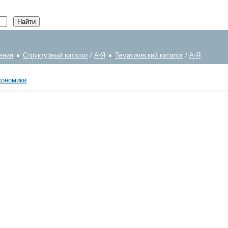
ения
Структурный каталог
/
А-Я
Тематический каталог
/
А-Я
кономики