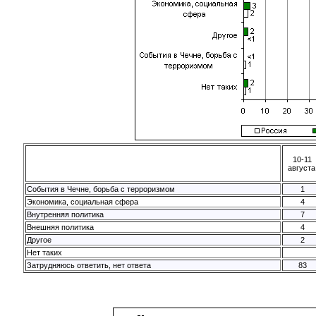
10-11
августа
События в Чечне, борьба с терроризмом
1
Экономика, социальная сфера
4
Внутренняя политика
7
Внешняя политика
4
Другое
2
Нет таких
Затрудняюсь ответить, нет ответа
83