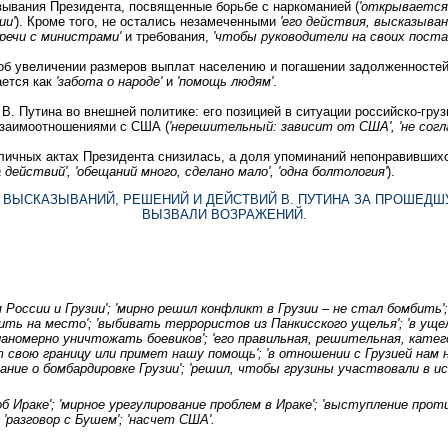
ывания Президента, посвященные борьбе с наркоманией (
'открывается 
ии'
). Кроме того, не остались незамеченными
'его действия, высказыва
речи с министрами'
и требования,
'чтобы руководители на своих поста
б увеличении размеров выплат населению и погашении задолженностей 
ается как
'забота о народе'
и
'помощь людям'
.
. Путина во внешней политике: его позицией в ситуации российско-груз
 взаимоотношениями с США (
'нерешительный: зависит от США', 'не согл
личных актах Президента снизилась, а доля упоминаний непонравившихс
действий', 'обещаний много, сделано мало', 'одна болтология'
).
 ВЫСКАЗЫВАНИЙ, РЕШЕНИЙ И ДЕЙСТВИЙ В. ПУТИНА ЗА ПРОШЕДШ
ВЫЗВАЛИ ВОЗРАЖЕНИЙ.
я России и Грузии'; 'мирно решил конфликт в Грузии – не стал бомбить
вить на место'; 'выбивать террористов из Панкисского ущелья'; 'в ущ
ланомерно уничтожать боевиков'; 'его правильная, решительная, катег
ит свою границу или примет нашу помощь'; 'в отношении с Грузией нам
ывание о бомбардировке Грузии'; 'решил, чтобы грузины участвовали в и
об Ираке'; 'мирное урегулирование проблем в Ираке'; 'выступление про
'разговор с Бушем'; 'насчет США'.