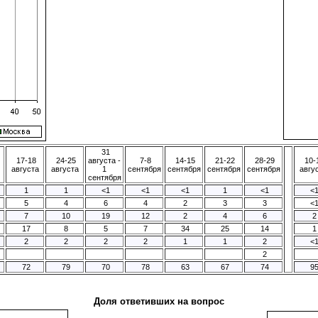
31
17-18
24-25
августа -
7-8
14-15
21-22
28-29
10-
августа
августа
1
сентября
сентября
сентября
сентября
авгу
сентября
1
1
<1
<1
<1
1
<1
<
5
4
6
4
2
3
3
<
7
10
19
12
2
4
6
2
17
8
5
7
34
25
14
1
2
2
2
2
1
1
2
<
2
72
79
70
78
63
67
74
9
Доля ответивших на вопрос