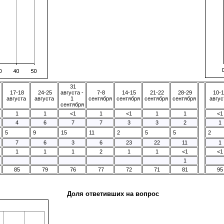
31
17-18
24-25
августа -
7-8
14-15
21-22
28-29
10-1
августа
августа
1
сентября
сентября
сентября
сентября
авгус
сентября
1
1
<1
1
<1
1
1
<1
4
6
7
7
3
3
2
1
5
9
15
11
2
5
5
2
7
6
3
6
23
22
11
1
1
1
1
2
1
1
<1
<1
1
85
79
76
77
72
71
81
95
Доля ответивших на вопрос