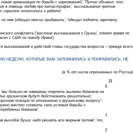
новая организация по борьбе с наркоманией', 'Путин объявил, что
ния в помощь людям при катастрофах', 'высказывания против
х серьезно относились к работе'
.
по ним (
обещал пенсии прибавить', 'обещал поднять зарплату
инского конфликта (
'жесткие высказывания о Грузии', тянет время по
асен с США по поводу Ирака'
).
я высказываний и действий главы государства возросла – прежде всего
УЮ НЕДЕЛЮ, КОТОРЫЕ ВАМ ЗАПОМНИЛИСЬ И ПОНРАВИЛИСЬ, НЕ
(в % от числа опрошенных по России)
11
8
'; 'мы больше не намерены терпеть вылазки боевиков на
елье грузинском будут действовать решительно';
оричная позиция по отношению к грузинскому вопросу';
 нужно жестко ставить свои условия борьбы с
стреблении боевиков'.
1
тив выходок Буша: надо решать все мирным путем'; 'то,
2