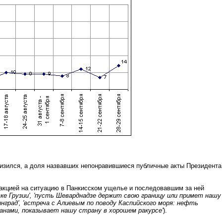
низился, а доля назвавших непонравившиеся публичные акты Президента
еакцией на ситуацию в Панкисском ущелье и последовавшим за ней
вке Грузии', 'пусть Шеварднадзе держит свою границу или примет нашу
нград', 'встреча с Алиевым по поводу Каспийского моря: нефть
ранами, показывает нашу страну в хорошем ракурсе'
).