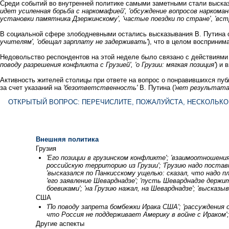
Среди событий во внутренней политике самыми заметными стали высказ
идет усиленная борьба с наркомафией', 'обсуждение вопросов наркоман
установки памятника Дзержинскому', 'частые поездки по стране'
,
'вст
В социальной сфере злободневными остались высказывания В. Путина о
учителям', 'обещал зарплату не задерживать'
), что в целом восприним
Недовольство респондентов на этой неделе было связано с действиями В
поводу разрешения конфликта с Грузией', 'о Грузии: мягкая позиция'
) и
Активность жителей столицы при ответе на вопрос о понравившихся пуб
за счет указаний на
'безответственность'
В. Путина (
'нет результата 
ОТКРЫТЫЙ ВОПРОС: ПЕРЕЧИСЛИТЕ, ПОЖАЛУЙСТА, НЕСКОЛЬКО
Внешняя политика
Грузия
'Его позиции в грузинском конфликте'; 'взаимоотношени
российскую территорию из Грузии'; 'Грузию надо поста
'высказался по Панкисскому ущелью: сказал, что надо п
'его заявление Шеварднадзе'; 'пусть Шеварднадзе держ
боевиками'; 'на Грузию нажал, на Шеварднадзе'; 'высказ
США
'По поводу запрета бомбежки Ирака США'; 'рассуждения 
что Россия не поддерживает Америку в войне с Ираком'; 
Другие аспекты