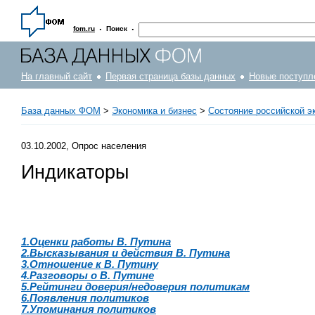
·
·
fom.ru
Поиск
На главный сайт
Первая страница базы данных
Новые поступл
База данных ФОМ
>
Экономика и бизнес
>
Состояние российской э
03.10.2002, Опрос населения
Индикаторы
1.Оценки работы В. Путина
2.Высказывания и действия В. Путина
3.Отношение к В. Путину
4.Разговоры о В. Путине
5.Рейтинги доверия/недоверия политикам
6.Появления политиков
7.Упоминания политиков