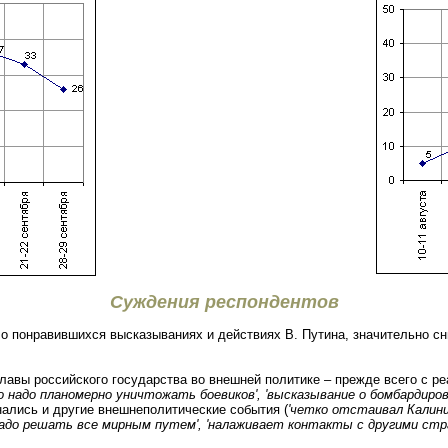
Суждения респондентов
 о понравившихся высказываниях и действиях В. Путина, значительно с
лавы российского государства во внешней политике – прежде всего с р
о надо планомерно уничтожать боевиков', 'высказывание о бомбардиро
нались и другие внешнеполитические события (
'четко отстаивал Калини
: надо решать все мирным путем', 'налаживает контакты с другими ст