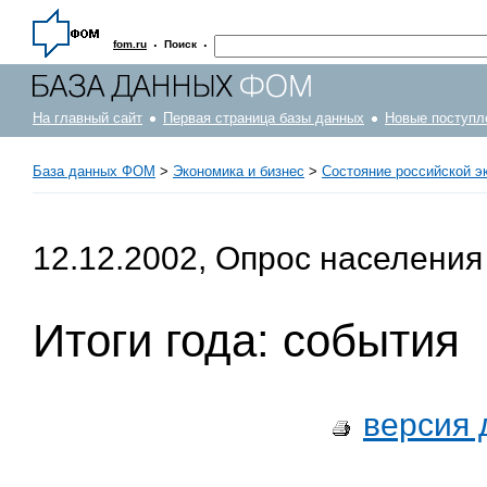
·
·
fom.ru
Поиск
На главный сайт
Первая страница базы данных
Новые поступл
База данных ФОМ
>
Экономика и бизнес
>
Состояние российской э
12.12.2002, Опрос населения
Итоги года: события
версия 