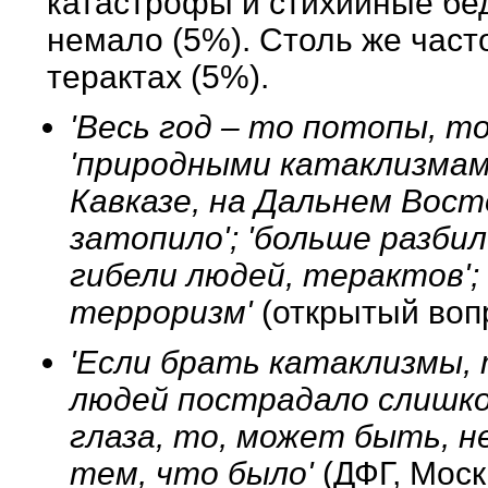
катастрофы и стихийные бед
немало (5%). Столь же часто
терактах (5%).
'Весь год – то потопы, то
'природными катаклизмам
Кавказе, на Дальнем Вост
затопило'; 'больше разби
гибели людей, терактов';
терроризм'
(открытый воп
'Если брать катаклизмы,
людей пострадало слишко
глаза, то, может быть, н
тем, что было'
(ДФГ, Моск