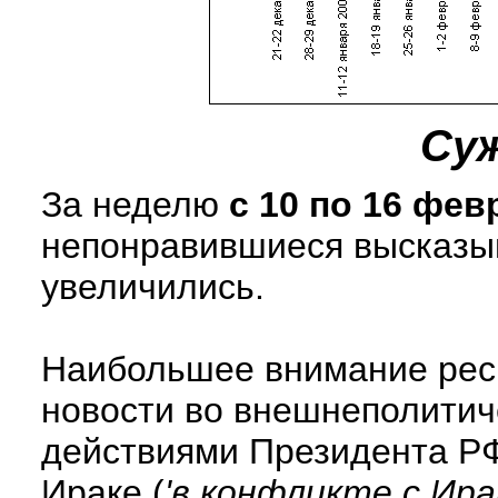
Су
За неделю
с 10 по 16 фе
непонравившиеся высказыв
увеличились.
Наибольшее внимание респ
новости во внешнеполитич
действиями Президента Р
Ираке (
'в конфликте с Ира