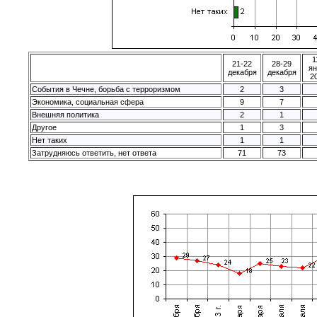
1
21-22
28-29
ян
декабря
декабря
20
События в Чечне, борьба с терроризмом
2
3
Экономика, социальная сфера
9
7
Внешняя политика
2
1
Другое
1
3
Нет таких
1
1
Затрудняюсь ответить, нет ответа
71
73