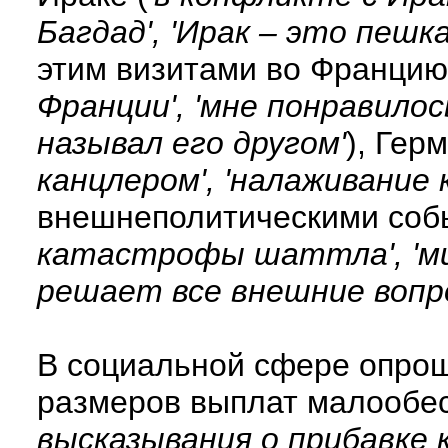
Багдад', 'Ирак – это пешк
этим визитами во Францию
Франции', 'мне понравило
называл его другом'
), Гер
канцлером', 'налаживание
внешнеполитическими соб
катастрофы шаттла', 'мир
решает все внешние вопр
В социальной сфере опро
размеров выплат малообес
высказывания о прибавке 