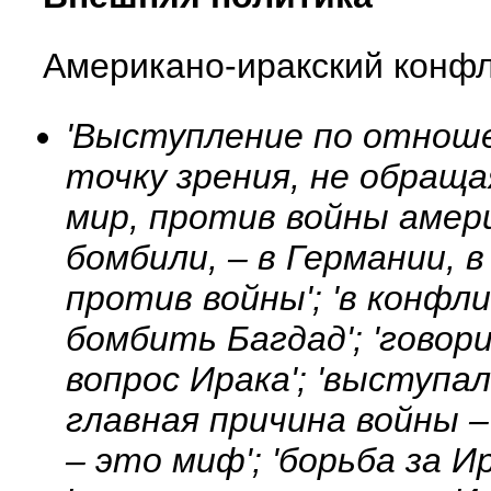
Американо-иракский конф
'Выступление по отноше
точку зрения, не обраща
мир, против войны амери
бомбили, – в Германии, 
против войны'; 'в конфл
бомбить Багдад'; 'гово
вопрос Ирака'; 'выступа
главная причина войны 
– это миф'; 'борьба за И