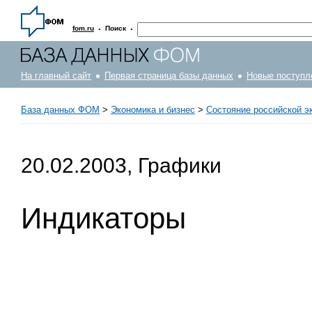
·
·
fom.ru
Поиск
На главный сайт
Первая страница базы данных
Новые поступл
База данных ФОМ
>
Экономика и бизнес
>
Состояние российской э
20.02.2003, Графики
Индикаторы