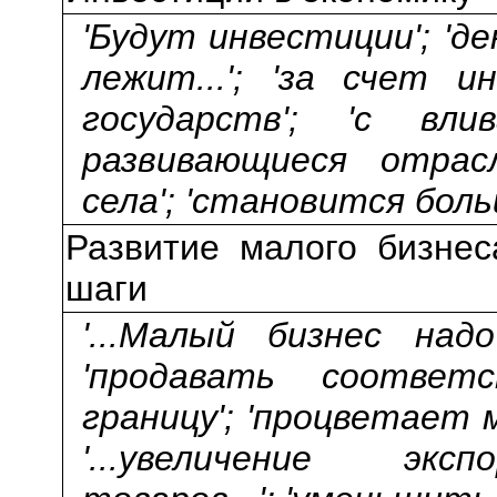
'Будут инвестиции'; 'де
лежит...'; 'за счет 
государств'; 'с вл
развивающиеся отра
села'; 'становится бол
Развитие малого бизнес
шаги
'...Малый бизнес над
'продавать соотве
границу'; 'процветает 
'...увеличение эк