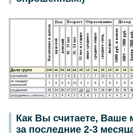
Доли групп
100
46
54
36
36
28
12
34
35
19
30
29
2
улучшения
8
9
7
9
8
7
7
7
10
6
7
7
1
не ожидают
7
8
6
6
10
4
2
8
7
9
5
8
1
изменений
ухудшения
35
34
35
37
37
28
22
31
36
47
30
36
4
затрудняюсь ответить
4
3
4
4
3
4
4
3
5
4
4
4
3
Как Вы считаете, Ваше
за последние 2-3 меся