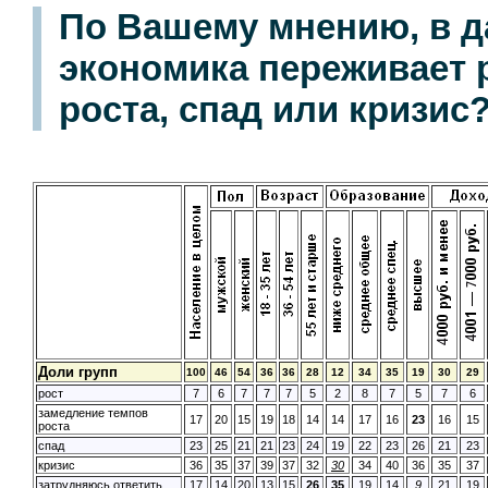
По Вашему мнению, в д
экономика переживает 
роста, спад или кризис
Доли групп
100
46
54
36
36
28
12
34
35
19
30
29
рост
7
6
7
7
7
5
2
8
7
5
7
6
замедление темпов
17
20
15
19
18
14
14
17
16
23
16
15
роста
спад
23
25
21
21
23
24
19
22
23
26
21
23
кризис
36
35
37
39
37
32
30
34
40
36
35
37
затрудняюсь ответить
17
14
20
13
15
26
35
19
14
9
21
19