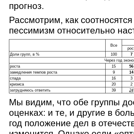
прогноз.
Рассмотрим, как соотносятся
пессимизм относительно нас
Все
рос
Доли групп, в %
100
7
Через год экон
роста
15
56
замедления темпов роста
9
14
спада
16
3
кризиса
20
2
затрудняюсь ответить
39
24
Мы видим, что обе группы до
оценках: и те, и другие в бо
год положение дел в отечест
изменится. Однако если «опт