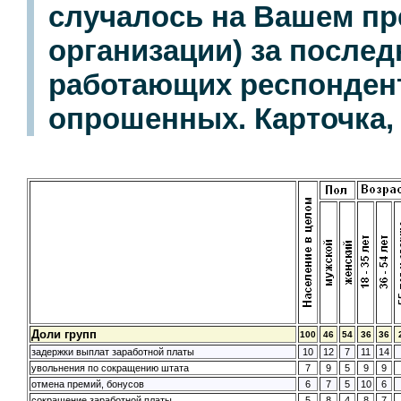
случалось на Вашем пр
организации) за послед
работающих респондент
опрошенных. Карточка, 
Доли групп
100
46
54
36
36
задержки выплат заработной платы
10
12
7
11
14
увольнения по сокращению штата
7
9
5
9
9
отмена премий, бонусов
6
7
5
10
6
сокращение заработной платы
5
8
4
8
7