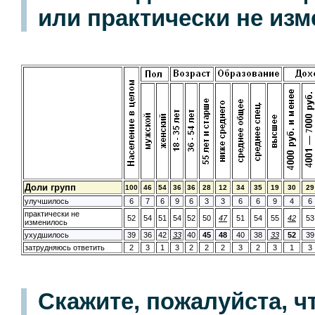
или практически не из
Доли групп
100
46
54
36
36
28
12
34
35
19
30
29
улучшилось
6
7
6
9
6
3
3
6
6
9
4
6
практически не
52
54
51
54
52
50
47
51
54
55
42
53
изменилось
ухудшилось
39
36
42
33
40
45
48
40
38
33
52
39
затрудняюсь ответить
2
3
1
3
2
2
2
3
2
3
1
3
Скажите, пожалуйста, ч