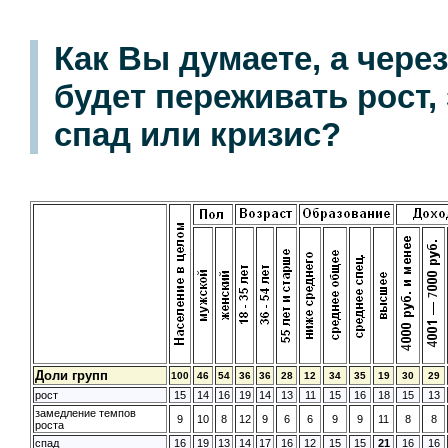
Как Вы думаете, а чере
будет переживать рост,
спад или кризис?
Доли групп
100
46
54
36
36
28
12
34
35
19
30
29
рост
15
14
16
19
14
13
11
15
16
18
15
13
замедление темпов
9
10
8
12
9
6
6
9
9
11
8
8
роста
спад
16
19
13
14
17
16
12
15
15
21
16
16