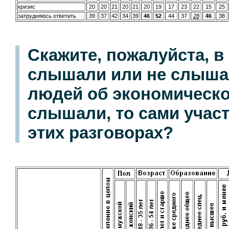
кризис
20
20
21
20
21
20
19
17
23
22
15
25
затрудняюсь ответить
39
37
42
34
39
46
52
44
37
28
46
38
Скажите, пожалуйста, 
слышали или не слыша
людей об экономическо
слышали, то сами участ
этих разговорах?