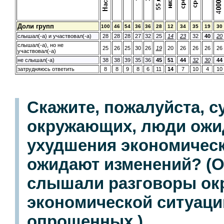
Доли групп
100
46
54
36
36
28
12
34
35
19
30
слышал(-а) и участвовал(-а)
28
28
28
27
32
25
14
23
32
40
20
слышал(-а), но не
25
26
25
30
26
19
20
26
26
26
26
участвовал(-а)
не слышал(-а)
38
38
39
35
36
45
51
44
32
30
44
затрудняюсь ответить
8
8
9
8
6
11
14
7
10
4
10
Скажите, пожалуйста, с
окружающих, люди ожи
ухудшения экономическ
ожидают изменений? (О
слышали разговоры ок
экономической ситуации
опрошенных.)