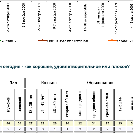
 сегодня - как хорошее, удовлетворительное или плохое?
46
54
27
23
29
20
12
34
35
19
5
2
2
3
3
1
1
3
2
2
2