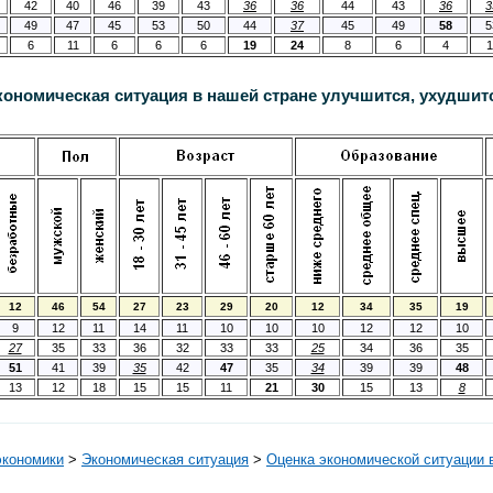
42
40
46
39
43
36
36
44
43
36
3
49
47
45
53
50
44
37
45
49
58
5
6
11
6
6
6
19
24
8
6
4
1
кономическая ситуация в нашей стране улучшится, ухудшит
12
46
54
27
23
29
20
12
34
35
19
9
12
11
14
11
10
10
10
12
12
10
27
35
33
36
32
33
33
25
34
36
35
51
41
39
35
42
47
35
34
39
39
48
13
12
18
15
15
11
21
30
15
13
8
экономики
>
Экономическая ситуация
>
Оценка экономической ситуации 