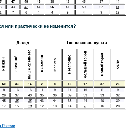
5
47
49
49
38
42
45
37
44
3
43
42
44
56
47
50
52
41
1
7
6
4
4
9
4
9
12
ся или практически не изменится?
50
33
14
2
8
13
17
37
26
9
13
13
11
9
11
16
11
9
29
37
43
35
36
39
33
33
32
45
35
35
43
44
36
44
40
39
17
15
10
12
10
14
8
16
20
в России