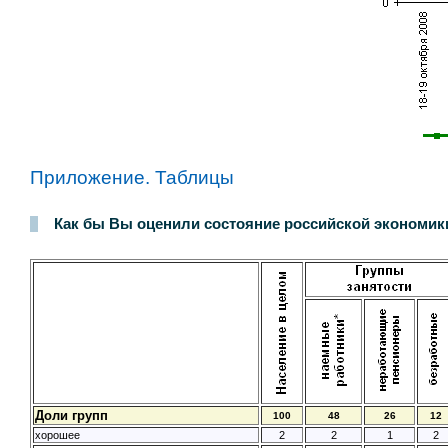
Приложение. Таблицы
Как бы Вы оценили состояние российской экономики
Доли групп
100
48
26
12
хорошее
2
2
1
2