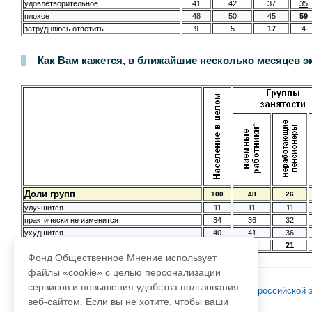
удовлетворительное
41
42
37
35
плохое
48
50
45
59
затрудняюсь ответить
9
5
17
4
Как Вам кажется, в ближайшие несколько месяцев э
Доли групп
100
48
26
улучшится
11
11
11
практически не изменится
34
36
32
ухудшится
40
41
36
затрудняюсь ответить
15
12
21
Фонд Общественное Мнение использует
файлы «cookie» с целью персонализации
сервисов и повышения удобства пользования
База данных ФОМ
>
Экономика и бизнес
>
Состояние российской 
веб-сайтом. Если вы не хотите, чтобы ваши