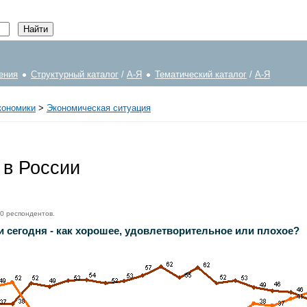
ения
Структурный каталог
/
А-Я
Тематический каталог
/
А-Я
кономики
>
Экономическая ситуация
 в России
00 респондентов.
 сегодня - как хорошее, удовлетворительное или плохое?