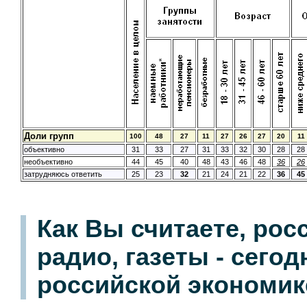
Доли групп
100
48
27
11
27
26
27
20
11
объективно
31
33
27
31
33
32
30
28
28
необъективно
44
45
40
48
43
46
48
36
26
затрудняюсь ответить
25
23
32
21
24
21
22
36
45
Как Вы считаете, рос
радио, газеты - сего
российской экономик