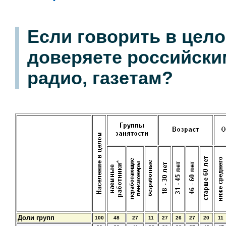
Если говорить в цело
доверяете российски
радио, газетам?
Доли групп
100
48
27
11
27
26
27
20
11