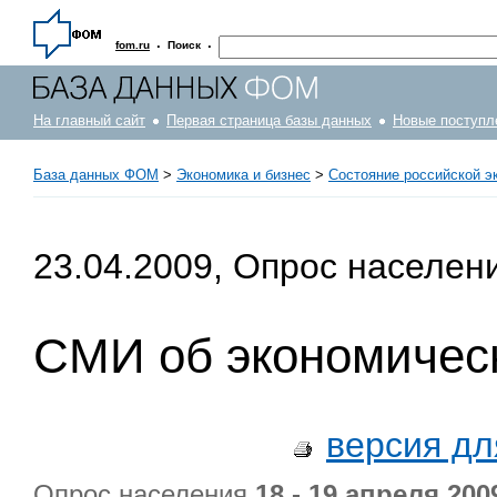
·
·
fom.ru
Поиск
На главный сайт
Первая страница базы данных
Новые поступл
База данных ФОМ
>
Экономика и бизнес
>
Состояние российской э
23.04.2009, Опрос населен
СМИ об экономическ
версия дл
Опрос населения
18 - 19 апреля 2009