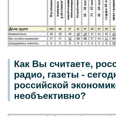
Доли групп
100
48
27
11
27
26
27
20
11
внимательно
36
38
40
28
28
37
41
40
25
без особого внимания
57
57
52
63
65
57
54
51
63
затрудняюсь ответить
6
5
8
8
7
6
5
8
12
Как Вы считаете, рос
радио, газеты - сего
российской экономик
необъективно?