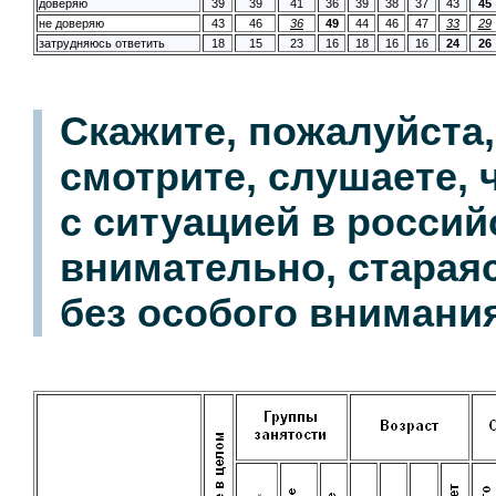
доверяю
39
39
41
36
39
38
37
43
45
не доверяю
43
46
36
49
44
46
47
33
29
затрудняюсь ответить
18
15
23
16
18
16
16
24
26
Скажите, пожалуйста
смотрите, слушаете, 
с ситуацией в россий
внимательно, стараяс
без особого внимани