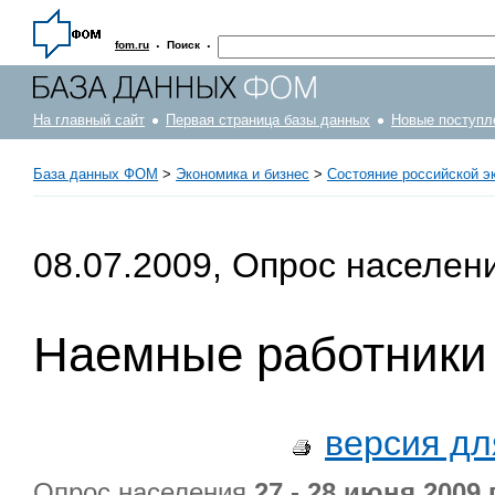
·
·
fom.ru
Поиск
На главный сайт
Первая страница базы данных
Новые поступл
База данных ФОМ
>
Экономика и бизнес
>
Состояние российской э
08.07.2009, Опрос населен
Наемные работники 
версия дл
Опрос населения
27 - 28 июня 2009 г