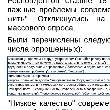
Респондентов старше 18
важные проблемы соврем
жить". Откликнулись на
массового опроса.
Были перечислены следу
числа опрошенных):
безработица, проблемы с трудоустройством ("не найти работу после
дискриминируют при приеме на работу, т.к. они не имеют опыта")
трудности с получением образования
("дороговизна обучения"; "е
материальные проблемы
("мало денег"; "нищета")
жилищно-бытовые проблемы
неорганизованность досуга
("не организован досуг, нет клубов"; "
отсутствие внимания к молодежи со стороны общества и государс
неустроенность, незащищенность, неуверенность в завтрашнем д
конфликт поколений
("непонимание родителей"; "обычная проблем
"Низкое качество" соврем