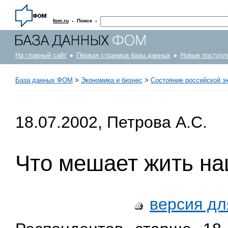
·
·
fom.ru
Поиск
На главный сайт
Первая страница базы данных
Новые поступл
База данных ФОМ
>
Экономика и бизнес
>
Состояние российской э
18.07.2002, Петрова А.С.
Что мешает жить н
версия дл