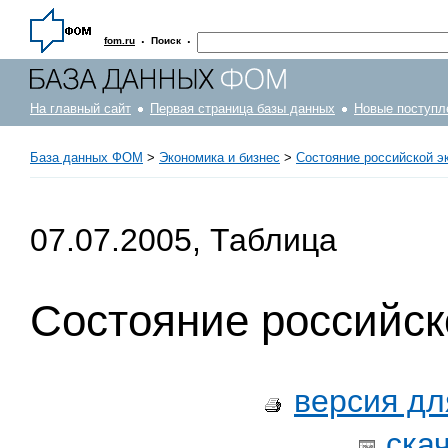
·
·
fom.ru
Поиск
На главный сайт
Первая страница базы данных
Новые поступл
База данных ФОМ
>
Экономика и бизнес
>
Состояние российской э
07.07.2005, Таблица
Состояние российск
версия дл
ска