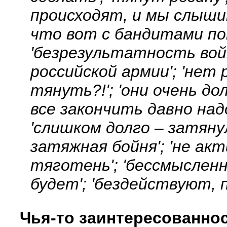
происходят, и мы слыши
что вот с бандитами пок
'безрезультатность войн
российской армии'; 'нет
тянуть?!'; 'они очень д
все закончить давно над
'слишком долго – затяну
затяжная бойня'; 'не акт
тяготень'; 'бессмысленн
будет'; 'бездействуют, 
Чья-то заинтересованно