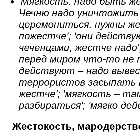
'Мягкость: надо быть же
Чечню надо уничтожить';
церемониться, нужны же
пожестче'; 'они действу
чеченцами, жестче надо';
перед миром что-то не т
действуют – надо выве
террористов засыпать п
жестче'; 'мягкость – т
разбираться'; 'мягко де
Жестокость, мародерств