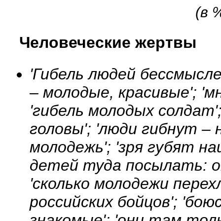
(в 
Человеческие жертвы
'Гибель людей бессмысл
– молодые, красивые'; '
'гибель молодых солдат
головы'; 'люди гибнут – 
молодежь'; 'зря губят на
детей туда посылать: о
'сколько молодежи перехл
российских бойцов'; 'бо
знакомые'; 'они там толь