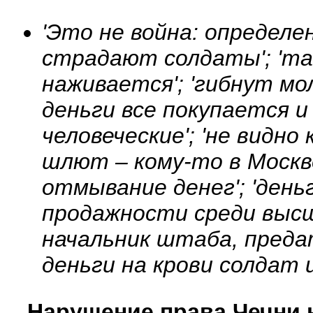
'Это не война: определе
страдают солдаты'; 'т
наживается'; 'гибнут мол
деньги все покупается и
человеческие'; 'не видно
шлют – кому-то в Москве
отмывание денег'; 'ден
продажности среди высш
начальник штаба, пред
деньги на крови солдат и
Нарушение права Чечни 