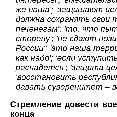
же наша'; 'защищают цел
должна сохранять свои 
печенегам'; 'то, что п
сторону'; 'не сдают поз
России'; 'это наша терр
как надо'; 'если уступит
распадется'; 'защита ц
'восстановить республику
давать суверенитет – в
Стремление довести вое
конца