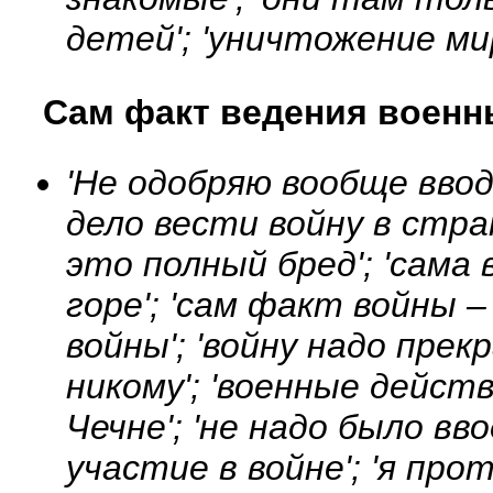
детей'; 'уничтожение ми
Сам факт ведения военн
'Не одобряю вообще ввод 
дело вести войну в стран
это полный бред'; 'сама
горе'; 'сам факт войны –
войны'; 'войну надо прек
никому'; 'военные дейст
Чечне'; 'не надо было вв
участие в войне'; 'я про