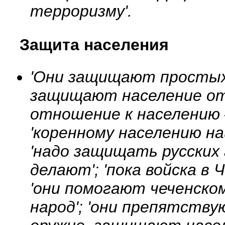
терроризму'.
Защита населения
'Они защищают простых 
защищают население от
отношение к населению 
'коренному населению н
'надо защищать русских 
делают'; 'пока войска в
'они помогают чеченско
народ'; 'они препятств