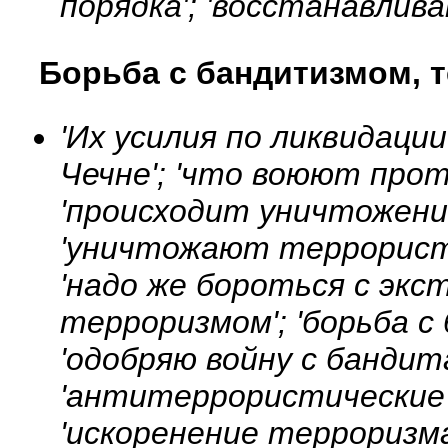
порядка'; 'восстанавлив
Борьба с бандитизмом, 
'Их усилия по ликвидаци
Чечне'; 'что воюют прот
'происходит уничтожение
'уничтожают террорист
'надо же бороться с экс
терроризмом'; 'борьба с
'одобряю войну с бандит
'антитеррористические д
'искоренение терроризма