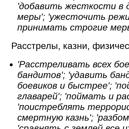
'добавить жесткости в д
меры'; 'ужесточить режи
принимать строгие меры
Расстрелы, казни, физиче
'Расстреливать всех бое
бандитов'; 'удавить бан
боевиков и быстрее'; 'п
главарей'; 'поймать и р
'поистреблять террорист
смертную казнь'; 'разбом
'сравнять с землей все и