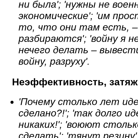
ни была'; 'нужны не воен
экономические'; 'им про
то, что они там есть, 
разбираются'; 'войну я н
нечего делать – вывести
войну, разруху'.
Неэффективность, затяж
'Почему столько лет иде
сделано?!'; 'так долго 
никаких!'; 'воюют столь
сделать'; 'тянут резину