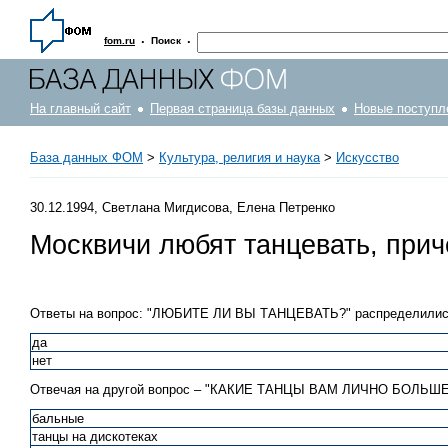
·
·
fom.ru
Поиск
На главный сайт
Первая страница базы данных
Новые поступл
База данных ФОМ
>
Культура, религия и наука
>
Искусство
30.12.1994, Светлана Мигдисова, Елена Петренко
Москвичи любят танцевать, при
Ответы на вопрос: "ЛЮБИТЕ ЛИ ВЫ ТАНЦЕВАТЬ?" распределились 
да
нет
Отвечая на другой вопрос – "КАКИЕ ТАНЦЫ ВАМ ЛИЧНО БОЛЬШЕ
бальные
танцы на дискотеках