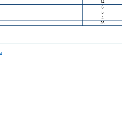
14
6
5
4
26
ы