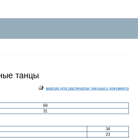
ьные танцы
версия для распечатки текущего документа
69
31
34
23