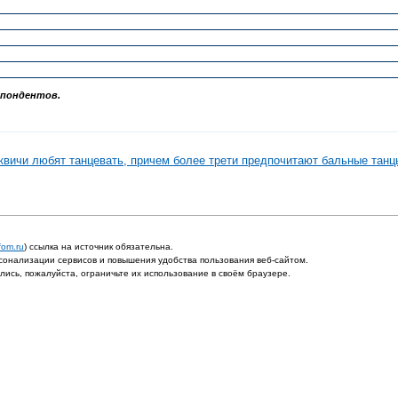
спондентов.
квичи любят танцевать, причем более трети предпочитают бальные танц
fom.ru
) ссылка на источник обязательна.
онализации сервисов и повышения удобства пользования веб-сайтом.
ись, пожалуйста, ограничьте их использование в своём браузере.