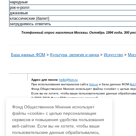
народные
рок-н-ролл
джазовые
классические (балет)
затрудняюсь ответить
Телефонный опрос населения Москвы. Октябрь 1994 года. 300 ре
База данных ФОМ
>
Культура, религия и наука
>
Искусство
>
Мос
Адрес для писем:
hello@fom.ru
При использовании материалов сайта
fom.ru
и базы данных ФОМ (
bd.
Фонд Общественное Мнение использует файлы «cookie» с целью перс
Если вы не хотите, чтобы ваши пользовательские данные обрабатывал
© 2003-2019 Фонд "Общественное мнение"
Фонд Общественное Мнение использует
файлы «cookie» с целью персонализации
сервисов и повышения удобства пользования
веб-сайтом. Если вы не хотите, чтобы ваши
пользовательские данные обрабатывались,