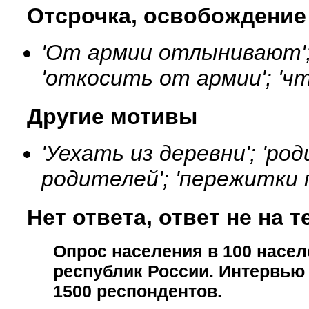
Отсрочка, освобождение
'От армии отлынивают';
'откосить от армии'; 'ч
Другие мотивы
'Уехать из деревни'; 'р
родителей'; 'пережитки п
Нет ответа, ответ не на т
Опрос населения в
100
насел
республик России. Интервью
1500
респондентов.