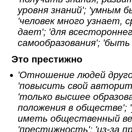
уровня знаний'; 'умным б
'человек много узнает, 
дает'; 'для всестороннег
самообразования'; 'быть
Это престижно
'Отношение людей другое
'повысить свой авторите
'только высшее образов
положения в обществе';
иметь общественный вес'
'престижность'; 'из-за п