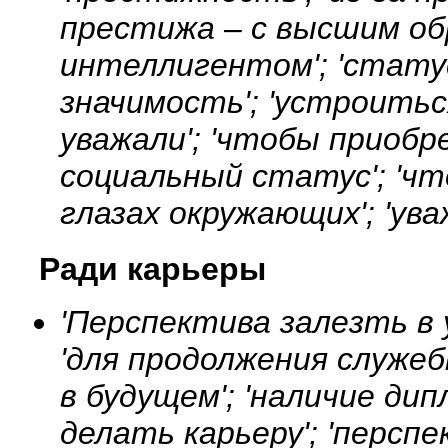
престижа – с высшим об
интеллигентом'; 'статус
значимость'; 'устроитьс
уважали'; 'чтобы приоб
социальный статус'; 'ч
глазах окружающих'; 'ув
Ради карьеры
'Перспектива залезть в 
'для продолжения служеб
в будущем'; 'наличие ди
делать карьеру'; 'персп