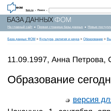
·
·
fom.ru
Поиск
На главный сайт
Первая страница базы данных
Новые поступл
База данных ФОМ
>
Культура, религия и наука
>
Образование
>
Вы
11.09.1997, Анна Петрова,
Образование сегодн
версия дл