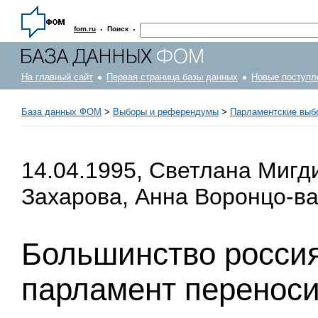
·
·
fom.ru
Поиск
На главный сайт
Первая страница базы данных
Новые поступл
База данных ФОМ
>
Выборы и референдумы
>
Парламентские выб
14.04.1995, Светлана Мигд
Захарова, Анна Воронцо-ва
Большинство россия
парламент переноси