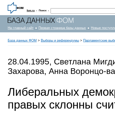
·
·
fom.ru
Поиск
На главный сайт
Первая страница базы данных
Новые поступл
База данных ФОМ
>
Выборы и референдумы
>
Парламентские выб
28.04.1995, Светлана Мигд
Захарова, Анна Воронцо-ва
Либеральных демок
правых склонны счи