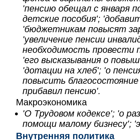
'пенсию обещал с января п
детские пособия'; 'добави
'бюджетникам повысят за
'увеличение пенсии инвалид
необходимость провести п
'его высказывания о повыш
'дотации на хлеб'; 'о пенс
повысить благосостояние л
прибавил пенсию'.
Макроэкономика
'О Трудовом кодексе'; 'о ра
помощи малому бизнесу'; '
Внутренняя политика