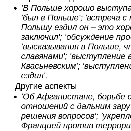
'В Польше хорошо выступал
'был в Польше'; 'встреча с
Польшу ездил он – это хоро
заключил'; 'обсуждение пр
'высказывания в Польше, 
славянами'; 'выступление 
Квасьневским'; 'выступлен
ездил'.
Другие аспекты
'Об Афганистане, борьбе 
отношений с дальним зару
решения вопросов'; 'укреп
Францией против террориз