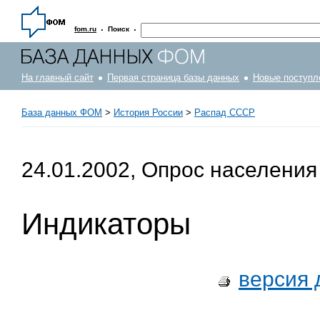
·
·
fom.ru
Поиск
На главный сайт
Первая страница базы данных
Новые поступл
База данных ФОМ
>
История России
>
Распад СССР
24.01.2002, Опрос населения
Индикаторы
версия 