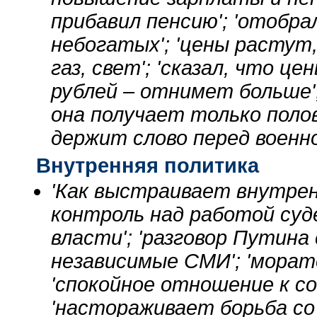
прибавил пенсию'; 'отобра
небогатых'; 'цены растут,
газ, свет'; 'сказал, что ц
рублей – отнимет больше';
она получает только полов
держит слово перед военн
Внутренняя политика
'Как выстраивает внутрен
контроль над работой суд
власти'; 'разговор Путина
независимые СМИ'; 'морат
'спокойное отношение к со
'настораживает борьба со 