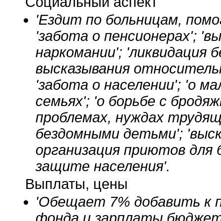
Социальный аспект
'Ездит по больницам, пом
'забота о пенсионерах'; 'в
наркомании'; 'ликвидация б
высказывания относительн
'забота о населении'; 'о 
семьях'; 'о борьбе с бродя
проблемах, нуждах трудящ
бездомными детьми'; 'выс
организация приютов для б
защите населения'.
Выплаты, цены
'Обещает 7% добавить к п
фонда и зарплаты бюджет