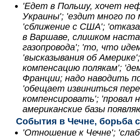
'Едет в Польшу, хочет не
Украины'; 'ездит много по м
'сближение с США'; 'отка
в Варшаве, слишком наста
газопровода'; 'то, что иде
'высказывания об Америке
компенсацию полякам'; 'де
Франции; надо наводить по
'обещает извиниться пер
компенсировать'; 'провал
американские базы появля
События в Чечне, борьба 
'Отношение к Чечне'; 'слаб