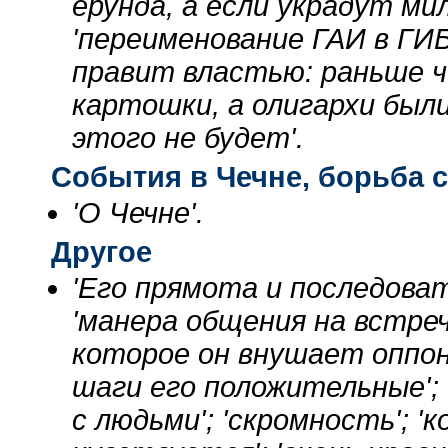
ерунда, а если украдут ми
'переименование ГАИ в ГИБ
правит властью: раньше ч
картошки, а олигархи был
этого не будет'.
События в Чечне, борьба 
'О Чечне'.
Другое
'Его прямота и последова
'манера общения на встреч
которое он внушает оппоне
шаги его положительные'; 
с людьми'; 'скромность'; '