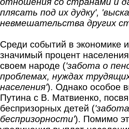
отношения со странами и да
плясать под их дудку', 'выск
невмешательства других ст
Среди событий в экономике 
значимый процент населения
своем народе (
'забота о пен
проблемах, нуждах трудящих
населения'
). Однако особое 
Путина с В. Матвиенко, пос
беспризорных детей (
'забота
беспризорности'
). Помимо э