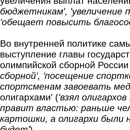
увеличения выплат населени
бюджетникам', 'увеличение 
'обещает повысить благосо
Во внутренней политике сам
выступление главы государст
олимпийской сборной России 
сборной', 'посещение спорт
спортсменам завоевать мед
олигархами' (
'взял олигархов 
правит властью: раньше че
картошки, а олигархи были 
будет'
).