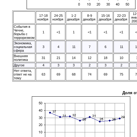
12
17-18
24-25
1-2
8-9
15-16
22-23
янв
ноября
ноября
декабря
декабря
декабря
декабря
200
События в
Чечне,
1
<1
1
<1
<1
<1
<
борьба с
терроризмом
Экономика,
социальная
3
4
11
7
6
11
1
сфера
Внешняя
31
21
14
12
18
10
политика
Другое
4
3
3
2
3
2
Нет ответа,
ответ не на
63
69
68
74
69
75
7
тему
Доля о