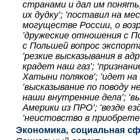
странами и дал им понять
их дудку'; 'поставил на ме
могуществе России, о воз
'дружеские отношения с П
с Польшей вопрос экспорта
'резкие высказывания в ад
крадет наш газ'; 'признан
Хатыни поляков'; 'идет на
'высказывание по поводу 
наши внутренние дела'; 'в
Америки из ПРО'; 'везде е
'неистовство в приобретен
Экономика, социальная с