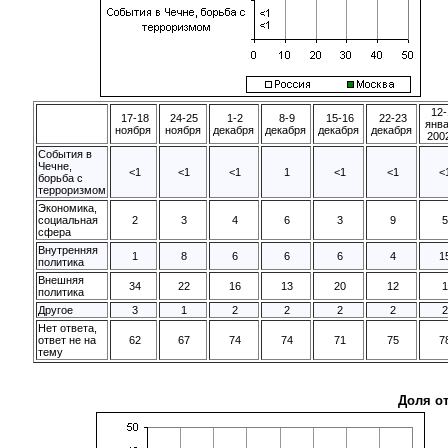
12-
17-18
24-25
1-2
8-9
15-16
22-23
янв
ноября
ноября
декабря
декабря
декабря
декабря
2002
События в
Чечне,
<1
<1
<1
1
<1
<1
<
борьба с
терроризмом
Экономика,
социальная
2
3
4
6
3
9
5
сфера
Внутренняя
1
8
6
6
6
4
1
политика
Внешняя
34
22
16
13
20
12
1
политика
Другое
3
1
2
2
2
2
2
Нет ответа,
ответ не на
62
67
74
74
71
75
7
тему
Доля о