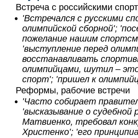
Встреча с российскими спор
'Встречался с русскими с
олимпийской сборной'; 'по
пожелание нашим спортсме
'выступление перед олимп
восстанавливать спортивн
олимпийцами, шутил – это
спорт'; 'пришел к олимпий
Реформы, рабочие встречи
'Часто собирает правител
'высказывание о судебной 
Матвиенко, требовал конкр
Христенко'; 'его принципи