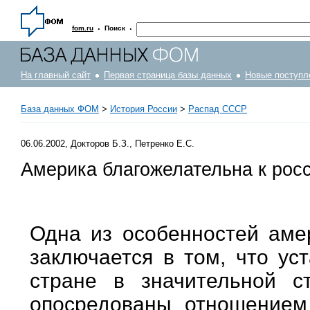
·
·
fom.ru
Поиск
На главный сайт
Первая страница базы данных
Новые поступл
База данных ФОМ
>
История России
>
Распад СССР
06.06.2002, Докторов Б.З., Петренко Е.С.
Америка благожелательна к рос
Одна из особенностей аме
заключается в том, что ус
стране в значительной с
опосредованы отношением