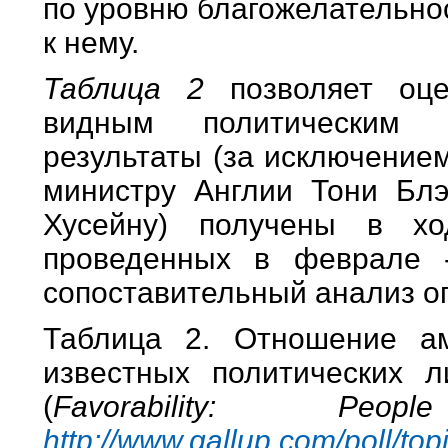
по уровню благожелательно
к нему.
Таблица 2
позволяет оце
видным политическим 
результаты (за исключение
министру Англии Тони Бл
Хусейну) получены в хо
проведенных в феврале 
сопоставительный анализ о
Таблица 2. Отношение а
известных политических 
(
Favorability: 
http://www.gallup.com/poll/top