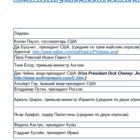
Лидеры
Колин Пауэл, госсекретарь США
Дж.Буш-мл., президент США, (среднее по трем майским опросам)
Approval.
http://www.gallup.com/poll/topics/Ptjobapp.asp
)
Папа Римский Иоанн Павел II
Тони Блэр, премьер-министр Англии
Дик Чейни, вице-президент США (
Vice President Dick Cheney: Jo
http://www.pollingreport.com/C.htm
.)
Альберт Гор, бывший вице-президент США
Владимир Путин, президент России
Ариэль Шарон, премьер-министр Израиля (среднее по двум опро
Ясир Арафат, лидер Палестины (среднее по двум опросам)
Фидель Кастро, президент Кубы
Саддам Хусейн, президент Ирака