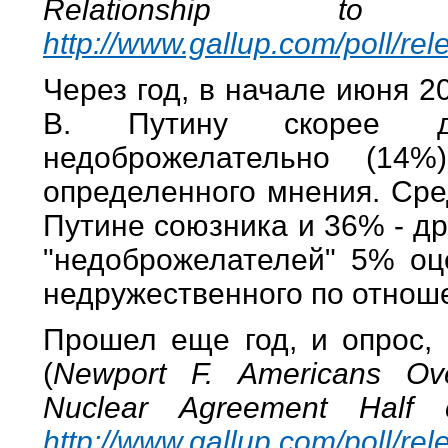
Relationship t
http://www.gallup.com/poll/re
Через год, в начале июня 2
В. Путину скорее до
недоброжелательно (1
определенного мнения. Сре
Путине союзника и 36% - др
"недоброжелателей" 5% оце
недружественного по отнош
Прошел еще год, и опрос,
(
Newport F. Americans Ove
Nuclear Agreement Half 
http://www.gallup.com/poll/re