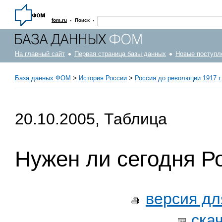
·
·
fom.ru
Поиск
На главный сайт
Первая страница базы данных
Новые поступл
База данных ФОМ
>
История России
>
Россия до революции 1917 г.
20.10.2005, Таблица
Нужен ли сегодня Р
версия дл
ска