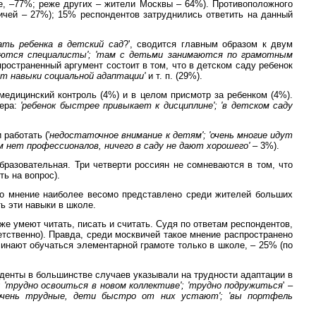
е, –77%; реже других – жители Москвы – 64%). Противоположного
ичей – 27%); 15% респондентов затруднились ответить на данный
ть ребенка в детский сад
?', сводится главным образом к двум
аются специалисты'; 'там с детьми занимаются по грамотным
пространенный аргумент состоит в том, что в детском саду ребенок
ает навыки социальной адаптации'
и т. п. (29%).
медицинский контроль (4%) и в целом присмотр за ребенком (4%).
тера:
'ребенок быстрее привыкает к дисциплине'; 'в детском саду
работать ('
недостаточное внимание к детям'; 'очень многие идут
м нет профессионалов, ничего в саду не дают хорошего'
– 3%).
бразовательная. Три четверти россиян не сомневаются в том, что
ь на вопрос).
Это мнение наиболее весомо представлено среди жителей больших
ь эти навыки в школе.
же умеют читать, писать и считать. Судя по ответам респондентов,
тственно). Правда, среди москвичей такое мнение распространено
инают обучаться элементарной грамоте только в школе, – 25% (по
нденты в большинстве случаев указывали на трудности адаптации в
 'трудно освоиться в новом коллективе'; 'трудно подружиться
' –
 очень трудные, дети быстро от них устают'; 'вы портфель