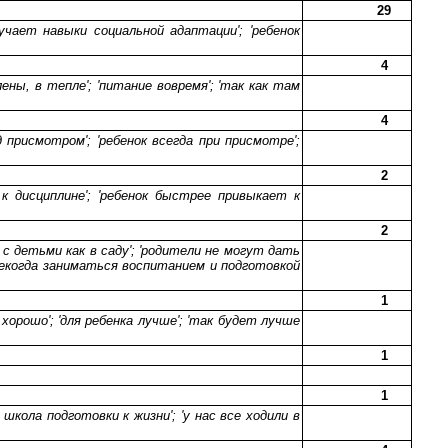
29
учает навыки социальной адаптации'; 'ребенок
4
лены, в тепле'; 'питание вовремя'; 'так как там
4
 присмотром'; 'ребенок всегда при присмотре';
2
к дисциплине'; 'ребенок быстрее привыкает к
2
с детьми как в саду'; 'родители не могут дать
 некогда заниматься воспитанием и подготовкой
1
 хорошо'; 'для ребенка лучше'; 'так будет лучше
1
1
школа подготовки к жизни'; 'у нас все ходили в