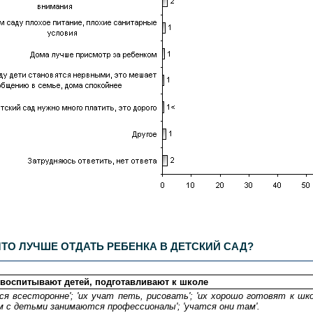
500
респондентов. Статистическая погрешность не превышает
3,6%
.
ТО ЛУЧШЕ ОТДАТЬ РЕБЕНКА В ДЕТСКИЙ САД?
 воспитывают детей, подготавливают к школе
ся всесторонне'; 'их учат петь, рисовать'; 'их хорошо готовят к шк
 с детьми занимаются профессионалы'; 'учатся они там'.