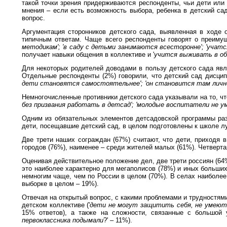
такой точки зрения придерживаются респонденты, чьи дети или
мнения – если есть возможность выбора, ребенка в детский с
вопрос.
Аргументация сторонников детского сада, выявленная в ходе 
типичным ответам. Чаще всего респонденты говорят о преимущ
методикам'; 'в саду с детьми занимаются всесторонне'; 'учатс
получает навыки общения в коллективе и '
учится выживать в о
Для некоторых родителей доводами в пользу детского сада явл
Отдельные респонденты (2%) говорили, что детский сад дисцип
дети становятся самостоятельнее'; 'он становится там личн
Немногочисленные противники детского сада указывали на то, что
без призвания работать в детсад'; 'молодые воспитатели не у
Одним из обязательных элементов детсадовской программы разв
дети, посещавшие детский сад, в целом подготовлены к школе л
Две трети наших сограждан (67%) считают, что дети, приходя 
городов (76%), наименее – среди жителей малых (61%). Четверта
Оценивая действительное положение дел, две трети россиян (64%
это наиболее характерно для мегаполисов (78%) и иных больших
немногим чаще, чем по России в целом (70%). В селах наиболее
выборке в целом – 19%).
Отвечая на открытый вопрос, с какими проблемами и трудностям
детском коллективе ('
дети не могут защитить себя, не умеют о
15% ответов), а также на сложности, связанные с большой у
первоклассника подымали
?' – 11%).