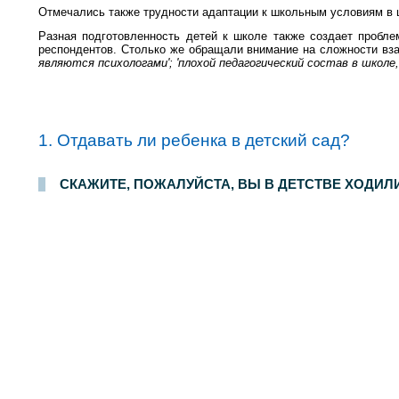
Отмечались также трудности адаптации к школьным условиям в це
Разная подготовленность детей к школе также создает проблем
респондентов. Столько же обращали внимание на сложности вза
являются психологами'; 'плохой педагогический состав в школе,
1. Отдавать ли ребенка в детский сад?
Опрос населения в
100
населенных пунктах
44
областей, краев и республик России. Интервью по месту жительства
21-22 октября 2006 г.
.
1500
р
СКАЖИТЕ, ПОЖАЛУЙСТА, ВЫ В ДЕТСТВЕ ХОДИЛИ