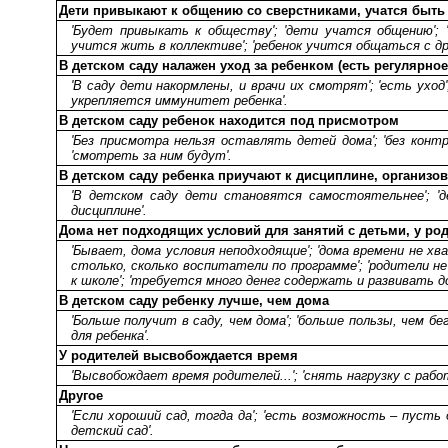
Дети привыкают к общению со сверстниками, учатся быть
'Будет привыкать к обществу'; 'дети учатся общению'; '
учится жить в коллективе'; 'ребенок учится общаться с д
В детском саду налажен уход за ребенком (есть регулярно
'В саду дети накормлены, и врачи их смотрят'; 'есть уход'
укрепляется иммунитет ребенка'.
В детском саду ребенок находится под присмотром
'Без присмотра нельзя оставлять детей дома'; 'без контр
'смотреть за ним будут'.
В детском саду ребенка приучают к дисциплине, организо
'В детском саду дети становятся самостоятельнее'; 'де
дисциплине'.
Дома нет подходящих условий для занятий с детьми, у род
'Бывает, дома условия неподходящие'; 'дома времени не хв
столько, сколько воспитатели по программе'; 'родители н
к школе'; 'требуется много денег содержать и развивать до
В детском саду ребенку лучше, чем дома
'Больше получит в саду, чем дома'; 'больше пользы, чем бе
для ребенка'.
У родителей высвобождается время
'Высвобождает время родителей...'; 'снять нагрузку с раб
Другое
'Если хороший сад, тогда да'; 'есть возможность – пусть 
детский сад'.