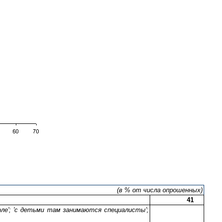
(в % от числа опрошенных)
41
оле'; 'с детьми там занимаются специалисты';