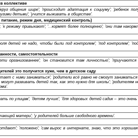
 в коллективе
круг общения шире'; 'происходит адаптация к социуму'; 'ребенок пол
ругими детьми'; 'учится выживать в обществе'.
е питание, режим дня, медицинский контроль)
; 'к режиму привыкают'; '...кормят более полноценно'; 'они там накорм
оля детей не надо, чтобы были под контролем'; 'под контролем'; 'под
ванности, самостоятельности
ти организованнее'; 'он становится там личностью'; 'приучаются 
ителей это получится хуже, чем в детском саду
атает с ними заниматься'; 'родители всё равно не смогут заниматься 
е могут развивать детей так, как это нужно для школы'; 'родителям
ма'.
гать по улицам'; 'детям лучше'; 'для здоровых детей садик – это очень
отающей матери'; 'у родителей больше свободного времени'.
отдают'; 'положено'; 'сам вырос в интернате, знаю, что это хорошая 