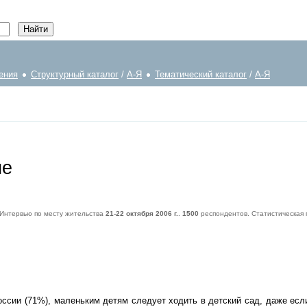
ения
Структурный каталог
/
А-Я
Тематический каталог
/
А-Я
ие
 Интервью по месту жительства
21-22 октября 2006 г.
.
1500
респондентов. Статистическая
еспондентов. Статистическая погрешность не превышает
3,6%
.
сии (71%), маленьким детям следует ходить в детский сад, даже если