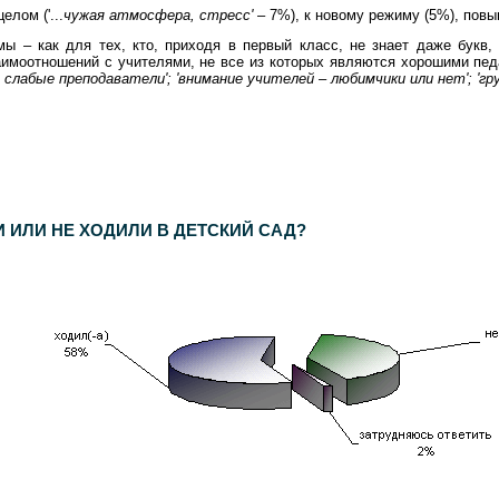
лом ('...
чужая атмосфера, стресс'
– 7%), к новому режиму (5%), пов
ы – как для тех, кто, приходя в первый класс, не знает даже букв, т
имоотношений с учителями, не все из которых являются хорошими пед
 слабые преподаватели'; 'внимание учителей – любимчики или нет'; 'гру
еспондентов. Статистическая погрешность не превышает
3,6%
.
 ИЛИ НЕ ХОДИЛИ В ДЕТСКИЙ САД?