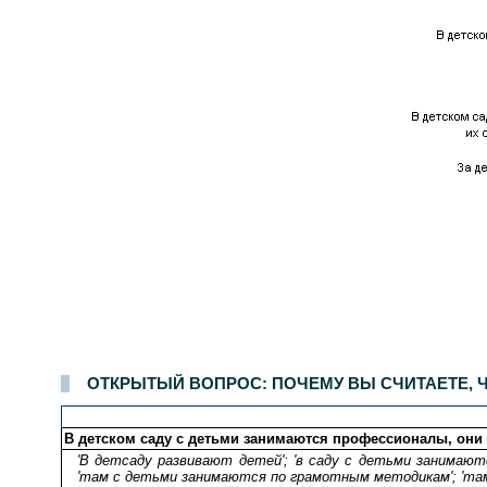
Опрос населения в
100
населенных пунктах
44
областей, краев и республик России. Интервью по месту жительства
21-22 октября 2006 г.
.
1
ОТКРЫТЫЙ ВОПРОС: ПОЧЕМУ ВЫ СЧИТАЕТЕ, Ч
В детском саду с детьми занимаются профессионалы, они
'В детсаду развивают детей'; 'в саду с детьми занимают
'там с детьми занимаются по грамотным методикам'; 'там