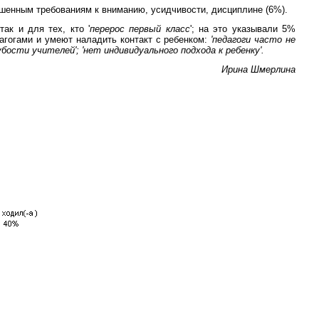
ышенным требованиям к вниманию, усидчивости, дисциплине (6%).
ак и для тех, кто '
перерос первый класс
'; на это указывали 5%
агогами и умеют наладить контакт с ребенком:
'педагоги часто не
бости учителей'; 'нет индивидуального подхода к ребенку'.
Ирина Шмерлина