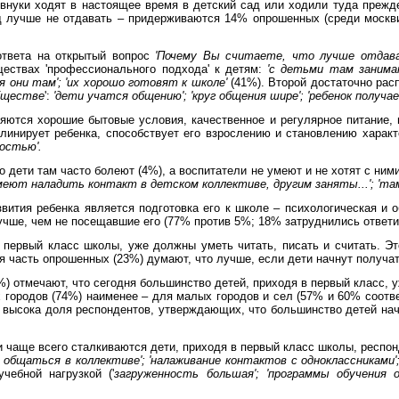
 внуки ходят в настоящее время в детский сад или ходили туда прежд
ад лучше не отдавать – придерживаются 14% опрошенных (среди москв
ответа на открытый вопрос
'Почему Вы считаете, что лучше отдава
ествах 'профессионального подхода' к детям:
'с детьми там заним
я они там'; 'их хорошо готовят к школе'
(41%). Второй достаточно рас
бществе
':
'дети учатся общению'; 'круг общения шире'; 'ребенок получ
яются хорошие бытовые условия, качественное и регулярное питание, 
линирует ребенка, способствует его взрослению и становлению харак
остью'.
 дети там часто болеют (4%), а воспитатели не умеют и не хотят с ними 
меют наладить контакт в детском коллективе, другим заняты...'; 'та
ития ребенка является подготовка его к школе – психологическая и о
учше, чем не посещавшие его (77% против 5%; 18% затруднились ответит
в первый класс школы, уже должны уметь читать, писать и считать. 
я часть опрошенных (23%) думают, что лучше, если дети начнут получат
) отмечают, что сегодня большинство детей, приходя в первый класс, у
 городов (74%) наименее – для малых городов и сел (57% и 60% соотве
 высока доля респондентов, утверждающих, что большинство детей нач
и чаще всего сталкиваются дети, приходя в первый класс школы, респо
бщаться в коллективе'; 'налаживание контактов с одноклассниками';
чебной нагрузкой ('
загруженность большая'; 'программы обучения