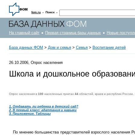
·
·
fom.ru
Поиск
На главный сайт
Первая страница базы данных
Новые поступл
База данных ФОМ
>
Дом и семья
>
Семья
>
Воспитание детей
26.10.2006, Опрос населения
Школа и дошкольное образован
Опрос населения в
100
населенных пунктах
44
областей, краев и республик России.
1. Отдавать ли ребенка в детский сад?
2. В первый класс: адаптация и навыки
3. Приложение. Таблицы
Опрос населения в
100
населенных пунктах
44
областей, краев и республик России. Интервью по месту жительства
21-22 октября 2006 г.
.
1500
р
По мнению большинства представителей взрослого населения Рос