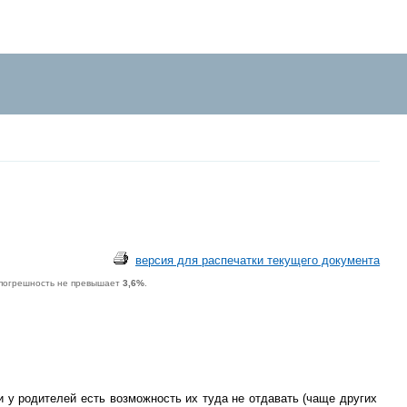
версия для распечатки текущего документа
 погрешность не превышает
3,6%
.
 у родителей есть возможность их туда не отдавать (чаще других