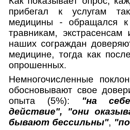
Как показывает опрос, ка
прибегал к услугам та
медицины - обращался к
травникам, экстрасенсам
наших сограждан доверяю
медицине, тогда как посл
опрошенных.
Немногочисленные поклон
обосновывают свое довер
опыта (5%):
"на себ
действие", "они оказы
бывают бессильны"
,
"п