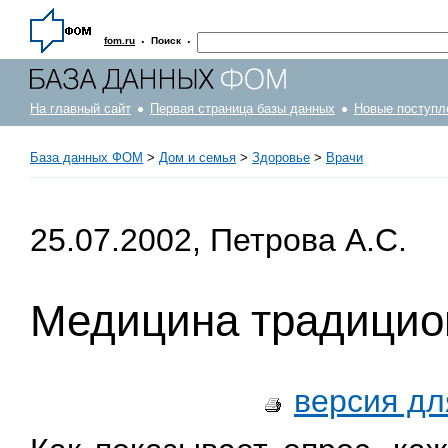
·
·
fom.ru
Поиск
На главный сайт
Первая страница базы данных
Новые поступл
База данных ФОМ
>
Дом и семья
>
Здоровье
>
Врачи
25.07.2002, Петрова А.С.
Медицина традицио
версия дл