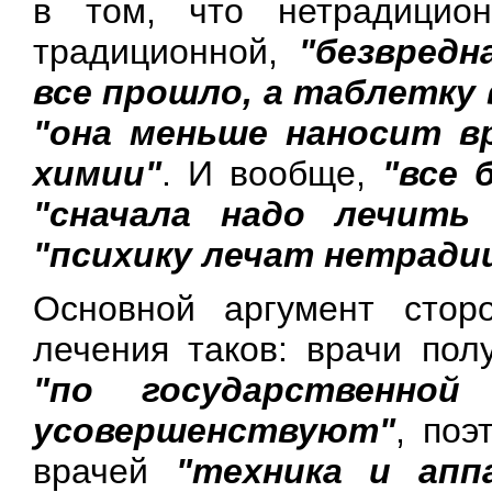
в том, что нетрадицио
традиционной,
"безвредн
все прошло, а таблетку 
"она меньше наносит в
химии"
. И вообще,
"все 
"сначала надо лечить
"психику лечат нетрад
Основной аргумент стор
лечения таков: врачи пол
"по государственной
усовершенствуют"
, поэ
врачей
"техника и апп