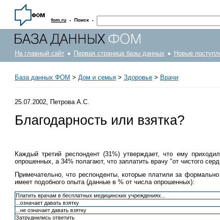
·
·
fom.ru
Поиск
На главный сайт
Первая страница базы данных
Новые поступл
База данных ФОМ
>
Дом и семья
>
Здоровье
>
Врачи
25.07.2002, Петрова А.С.
Благодарность или взятка?
Каждый третий респондент (31%) утверждает, что ему приходи
опрошенных, а 34% полагают, что заплатить врачу "от чистого сердц
Примечательно, что респонденты, которые платили за формально 
имеет подобного опыта (данные в % от числа опрошенных):
Платить врачам в бесплатных медицинских учреждениях...
...означает давать взятку
...не означает давать взятку
Затруднились ответить