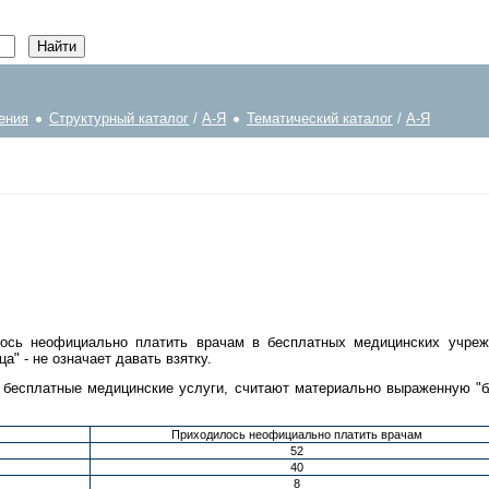
ения
Структурный каталог
/
А-Я
Тематический каталог
/
А-Я
лось неофициально платить врачам в бесплатных медицинских учре
а" - не означает давать взятку.
бесплатные медицинские услуги, считают материально выраженную "благ
Приходилось неофициально платить врачам
52
40
8