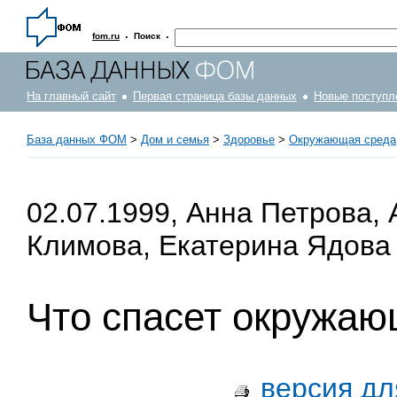
·
·
fom.ru
Поиск
На главный сайт
Первая страница базы данных
Новые поступл
База данных ФОМ
>
Дом и семья
>
Здоровье
>
Окружающая среда
02.07.1999, Анна Петрова,
Климова, Екатерина Ядова
Что спасет окружа
версия дл