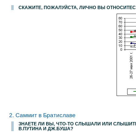
СКАЖИТЕ, ПОЖАЛУЙСТА, ЛИЧНО ВЫ ОТНОСИТЕС
2. Саммит в Братиславе
Опрос населения в
100
населенных пунктах
44
областей, краев и республик России. Интервью по месту жительства. Результаты опросов за
26-27 
ЗНАЕТЕ ЛИ ВЫ, ЧТО-ТО СЛЫШАЛИ ИЛИ СЛЫШИТЕ
В.ПУТИНА И ДЖ.БУША?