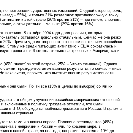
е, не претерпели существенных изменений. С одной стороны, роль,
а назад – 55%), и только 21% разделяют противоположную точку
 антипатии к этой стране (26% против 21%) – при явном, впрочем,
ольше, а отрицательно – меньше (29% против 16%).
тношениях. В октябре 2004 года доля россиян, которых
показатель оставался довольно стабильным. Сейчас же она резко
 до 29%. Причем удовлетворенных нынешним состоянием российско-
ивно. К тому же среди питающих антипатию к США сократилась и
зует тревоги как благожелательно настроенных к Америке, так и
(45% 'знают' об этой встрече, 25% – 'что-то слышали'). Однако
что саммит президентов имел важные результаты, то сейчас – лишь
Не исключено, впрочем, что высокие оценки результативности
ными они были. Почти все (15% в целом по выборке) сочли их
сударств, в общем улучшении российско-американских отношений.
 и включенные в политику граждане отметили, что были
оссии в ВТО, обсуждены проблемы демократии в России. В целом в
 нашими странами.
ута эта тема и в нашем опросе. Половина респондентов (49%)
дента в неприязни к России – или, по крайней мере, в
ению к нашей стране, за полгода, напротив, выросла с 19% до