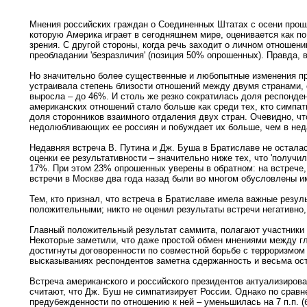
Мнения российских граждан о Соединенных Штатах с осени прошло
которую Америка играет в сегодняшнем мире, оценивается как п
зрения. С другой стороны, когда речь заходит о личном отношени
преобладании 'безразличия' (позиция 50% опрошенных). Правда,
Но значительно более существенные и любопытные изменения про
устраивала степень близости отношений между двумя странами, 
выросла – до 46%. И столь же резко сократилась доля респонде
американских отношений стало больше как среди тех, кто симпат
доля сторонников взаимного отдаления двух стран. Очевидно, чт
недолюбливающих ее россиян и побуждает их больше, чем в неда
Недавняя встреча В. Путина и Дж. Буша в Братиславе не осталась
оценки ее результативности – значительно ниже тех, что 'получи
17%. При этом 23% опрошенных уверены в обратном: на встрече,
встречи в Москве два года назад были во многом обусловлены и
Тем, кто признал, что встреча в Братиславе имела важные резул
положительными; никто не оценил результаты встречи негативно,
Главный положительный результат саммита, полагают участники 
Некоторые заметили, что даже простой обмен мнениями между гл
достигнуты договоренности по совместной борьбе с терроризмом
высказываниях респондентов заметна сдержанность и весьма ос
Встреча американского и российского президентов актуализиров
считают, что Дж. Буш не симпатизирует России. Однако по сравн
предубежденности по отношению к ней – уменьшилась на 7 п.п. (