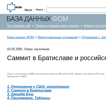
·
·
fom.ru
Поиск
На главный сайт
Первая страница базы данных
Новые поступл
База данных ФОМ
>
Международные отношения
>
Отношения с За
03.03.2005, Опрос населения
Саммит в Братиславе и российс
Опрос населения в
100
населенных пунктах
44
областей, краев и республик России.
превышает
3,6%
.
1. Отношение к США: мониторинг
2. Саммит в Братиславе
3. Джордж Буш
4. Приложение. Таблицы
Опрос населения в
100
населенных пунктах
44
областей, краев и республик России. Интервью по месту жительства
12-13 февраля 2005 г.
.
1500