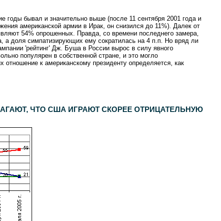
ие годы бывал и значительно выше (после 11 сентября 2001 года и
жения американской армии в Ирак, он снизился до 11%). Далек от
заявляют 54% опрошенных. Правда, со времени последнего замера,
а, а доля симпатизирующих ему сократилась на 4 п.п. Но вряд ли
ампании 'рейтинг' Дж. Буша в России вырос в силу явного
ольно популярен в собственной стране, и это могло
их отношение к американскому президенту определяется, как
.
АГАЮТ, ЧТО США ИГРАЮТ СКОРЕЕ ОТРИЦАТЕЛЬНУЮ