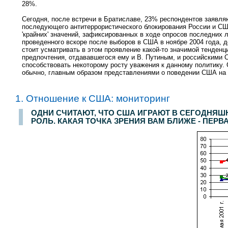
28%.
Сегодня, после встречи в Братиславе, 23% респондентов заявляю
последующего антитеррористического блокирования России и США 
'крайних' значений, зафиксированных в ходе опросов последних 
проведенного вскоре после выборов в США в ноябре 2004 года, д
стоит усматривать в этом проявление какой-то значимой тенденци
предпочтения, отдававшегося ему и В. Путиным, и российскими С
способствовать некоторому росту уважения к данному политику. 
обычно, главным образом представлениями о поведении США на 
1. Отношение к США: мониторинг
Опрос населения в
100
населенных пунктах
44
областей, краев и республик России. Интервью по месту жительства. Результаты опросов за
26-27 
ОДНИ СЧИТАЮТ, ЧТО США ИГРАЮТ В СЕГОДНЯШ
РОЛЬ. КАКАЯ ТОЧКА ЗРЕНИЯ ВАМ БЛИЖЕ - ПЕРВ