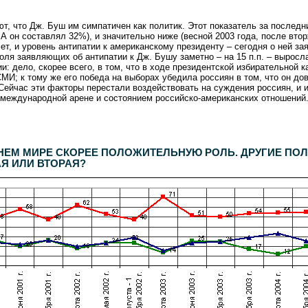
т, что Дж. Буш им симпатичен как политик. Этот показатель за последн
он составлял 32%), и значительно ниже (весной 2003 года, после втор
лет, и уровень антипатии к американскому президенту – сегодня о ней 
оля заявляющих об антипатии к Дж. Бушу заметно – на 15 п.п. – выросл
и: дело, скорее всего, в том, что в ходе президентской избирательной к
МИ; к тому же его победа на выборах убедила россиян в том, что он дов
Сейчас эти факторы перестали воздействовать на суждения россиян, и 
международной арене и состоянием российско-американских отношений
февраля 2005 г.
.
1500
респондентов. Дополнительный опрос населения Москвы -
600
респондентов. Статистическая погрешность не превышает 3,6%.
НЕМ МИРЕ СКОРЕЕ ПОЛОЖИТЕЛЬНУЮ РОЛЬ. ДРУГИЕ ПОЛ
АЯ ИЛИ ВТОРАЯ?