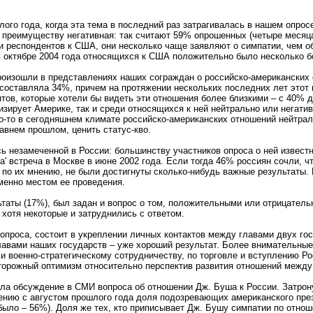
го года, когда эта тема в последний раз затрагивалась в нашем опрос
о преимуществу негативная: так считают 59% опрошенных (четыре месяц
и респондентов к США, они несколько чаще заявляют о симпатии, чем об
 в октябре 2004 года относящихся к США положительно было несколько б
изошли в представлениях наших сограждан о российско-американских о
составляла 34%, причем на протяжении нескольких последних лет этот 
нтов, которые хотели бы видеть эти отношения более близкими – с 40%
изирует Америке, так и среди относящихся к ней нейтрально или негат
о-то в сегодняшнем климате российско-американских отношений нейтрали
внем прошлом, ценить статус-кво.
 незамеченной в России: большинству участников опроса о ней известно 
ла' встреча в Москве в июне 2002 года. Если тогда 46% россиян сочли, 
 по их мнению, не были достигнуты сколько-нибудь важные результаты. 
менно местом ее проведения.
ьтаты (17%), был задан и вопрос о том, положительными или отрицатель
 хотя некоторые и затруднились с ответом.
опроса, состоит в укреплении личных контактов между главами двух го
авами наших государств – уже хороший результат. Более внимательные
 и военно-стратегическому сотрудничеству, по торговле и вступлению Р
торожный оптимизм относительно перспектив развития отношений между
ала обсуждение в СМИ вопроса об отношении Дж. Буша к России. Затрон
ению с августом прошлого года доля подозревающих американского прези
было – 56%). Доля же тех, кто приписывает Дж. Бушу симпатии по отнош