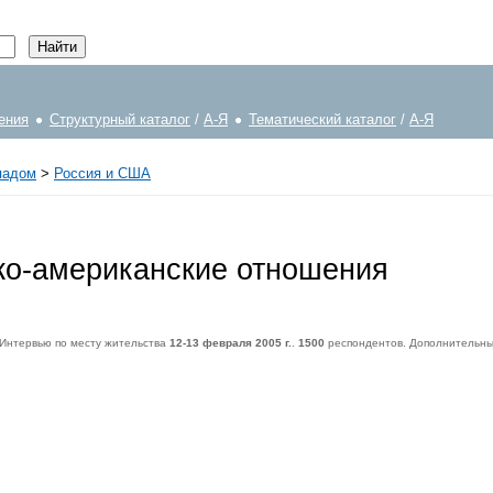
ения
Структурный каталог
/
А-Я
Тематический каталог
/
А-Я
падом
>
Россия и США
ко-американские отношения
 Интервью по месту жительства
12-13 февраля 2005 г.
.
1500
респондентов. Дополнительны
респондентов. Дополнительный опрос населения Москвы -
600
респондентов. Статистическая погрешность не превышает
3,6%
.