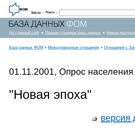
·
·
fom.ru
Поиск
На главный сайт
Первая страница базы данных
Новые поступл
База данных ФОМ
>
Международные отношения
>
Отношения с За
01.11.2001, Опрос населения
"Новая эпоха"
версия 