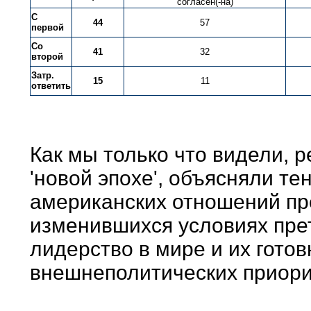
согласен(-на)
С
44
57
первой
Со
41
32
второй
Затр.
15
11
ответить
Как мы только что видели, р
'новой эпохе', объясняли т
американских отношений пр
изменившихся условиях пре
лидерство в мире и их гото
внешнеполитических приори