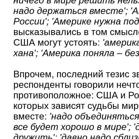
ничего в мире решить нельз
надо держаться вместе'; '
России'; 'Америке нужна по
высказывались в том смысле
США могут устоять:
'америка
хана'; 'Америка поняла – бе
Впрочем, последний тезис з
респонденты говорили нечто
противоположное: США и Рос
которых зависят судьбы мир
вместе:
'надо объединяться
все будет хорошо в мире'; 
дружить'; 'давно надо сбли