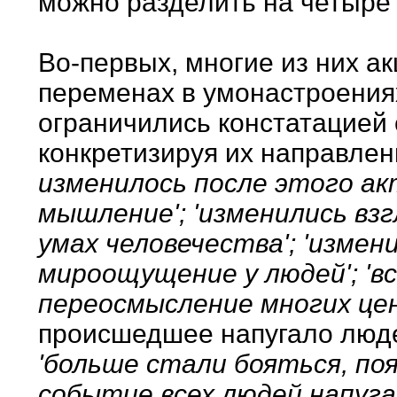
можно разделить на четыре 
Во-первых, многие из них а
переменах в умонастроения
ограничились констатацией 
конкретизируя их направлен
изменилось после этого акт
мышление'; 'изменились взг
умах человечества'; 'изме
мироощущение у людей'; 'вс
переосмысление многих це
происшедшее напугало люде
'больше стали бояться, по
событие всех людей напуга