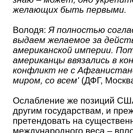
желающих быть первыми.
Володя:
Я полностью соглас
выдаем желаемое за действ
американской империи. Пот
американцы ввязались в ко
конфликт не с Афганистано
миром, со всем'
(ДФГ, Москва
Ослабление же позиций США
другим государствам, и преж
претендовать на существен
международного веса – впл