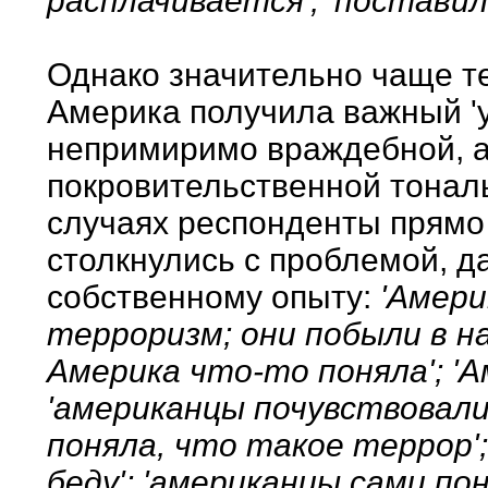
расплачивается'; 'поставил
Однако значительно чаще те
Америка получила важный 'ур
непримиримо враждебной, а
покровительственной тональ
случаях респонденты прямо 
столкнулись с проблемой, д
собственному опыту:
'Амери
терроризм; они побыли в на
Америка что-то поняла'; 'Ам
'американцы почувствовали,
поняла, что такое террор'
беду'; 'американцы сами по