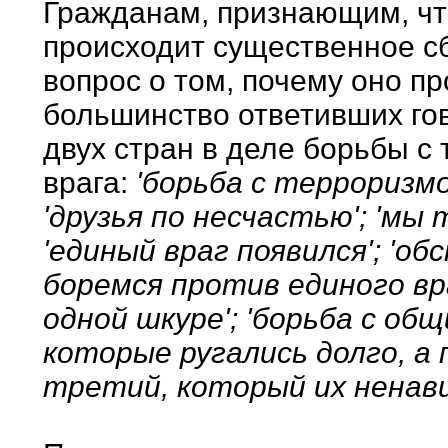
Гражданам, признающим, чт
происходит существенное с
вопрос о том, почему оно п
большинство ответивших го
двух стран в деле борьбы с
врага:
'борьба с терроризмом
'друзья по несчастью'; 'мы 
'единый враг появился'; 'об
боремся против единого вра
одной шкуре'; 'борьба с общ
которые ругались долго, а
третий, который их ненави