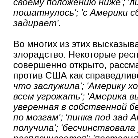
своему положению ниже'; '
пошатнулось'; 'с Америки сб
задирает'.
Во многих из этих высказы
злорадство. Некоторые рес
совершенно открыто, рассм
против США как справедлив
что заслужила'; 'Америку х
всем угрожать'; 'Америка в
уверенная в собственной б
по мозгам'; 'пинка под зад
получила'; 'бесчинствовал