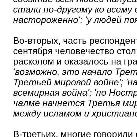
стали по-другому ко всему
настороженно'; 'у людей по
Во-вторых, часть респонден
сентября человечество сто
расколом и оказалось на гр
'возможно, это начало Трет
Третьей мировой войне'; 'н
всемирная война'; 'по Ност
чалме начнется Третья мир
между исламом и христианс
В-третьих, многие говорили