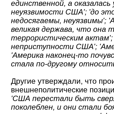
единственной, а оказалась 
неуязвимости США'; 'до эт
недосягаемы, неуязвимы'; '
великая держава, что она
террористическим актам'; 
неприступности США'; 'Амер
'Америка наконец-то почувс
стала по-другому относить
Другие утверждали, что пр
внешнеполитические позици
'США перестали быть свер
поколеблен, и они стали бо