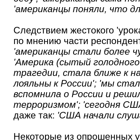
'американцы поняли, что дл
Следствием жестокого 'урока
по мнению части респондент
'американцы стали более ч
'Америка (сытый голодного
трагедии, стала ближе к н
лояльны к России'; 'мы ста
вспомнила о России и решил
терроризмом'; 'сегодня СШ
даже так:
'США начали слуш
Некоторые из опрошенных у