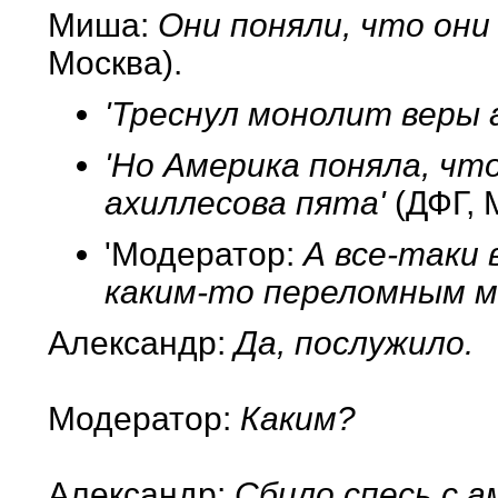
Миша:
Они поняли, что они 
Москва).
'Треснул монолит веры 
'Но Америка поняла, что
ахиллесова пята'
(ДФГ, 
'Модератор:
А все-таки
каким-то переломным 
Александр:
Да, послужило.
Модератор:
Каким?
Александр:
Сбило спесь с а