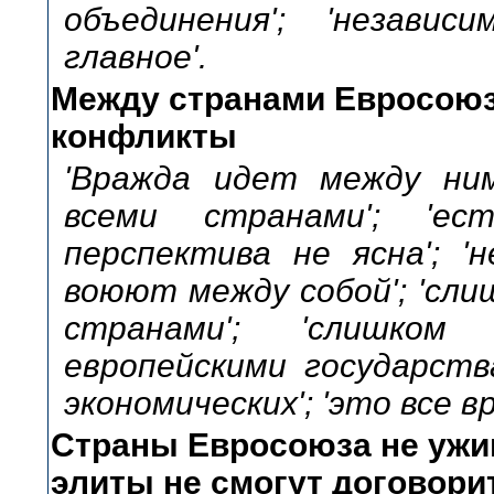
объединения'; 'незави
главное'.
Между странами Евросоюз
конфликты
'Вражда идет между ним
всеми странами'; 'ес
перспектива не ясна'; '
воюют между собой'; 'сл
странами'; 'слишком
европейскими государств
экономических'; 'это все вр
Страны Евросоюза не ужив
элиты не смогут договори