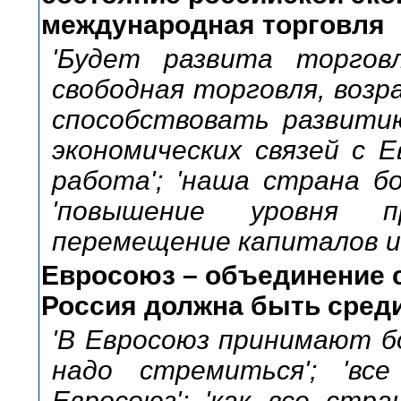
международная торговля
'Будет развита торговл
свободная торговля, возр
способствовать развитию
экономических связей с Е
работа'; 'наша страна б
'повышение уровня про
перемещение капиталов и 
Евросоюз – объединение с
Россия должна быть среди
'В Евросоюз принимают б
надо стремиться'; 'в
Евросоюз'; 'как все ст