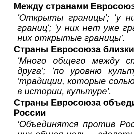
Между странами Евросоюз
'Открыты границы'; 'у 
границ'; 'у них нет уже гр
них открытые границы'.
Страны Евросоюза близки 
'Много общего между ст
друга'; 'по уровню куль
'традиции, которые сольют
в истории, культуре'.
Страны Евросоюза объеди
России
'Объединятся против Росс