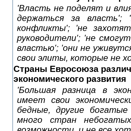
'Власть не поделят и влия
держаться за власть'; 
конфликты'; 'не захотя
руководители'; 'не смог
властью'; 'они не уживутся
свои элиты, которые не х
Страны Евросоюза различ
экономического развития
'Большая разница в эко
имеет свои экономическ
бедные, другие богатые
много стран небогатых'
возможности, и не все хот