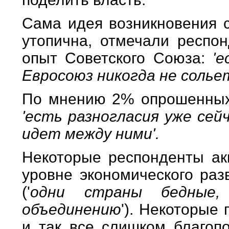
Сама идея возникновения с
утопична, отмечали респон
опыт Советского Союза:
'
Евросоюз никогда не солье
По мнению 2% опрошенных,
'есть разногласия уже сейч
идет между ними'.
Некоторые респонденты ак
уровне экономического раз
('
одни страны бедные
объединению
'). Некоторые
и так все слишком благопо