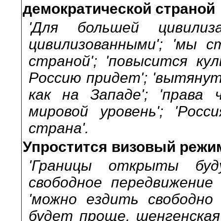
демократической страной
'Для большей цивилиз
цивилизованными'; 'мы 
страной'; 'повысится кул
Россию придет'; 'вытянут
как на Западе'; 'права
мировой уровень'; 'Рос
страна'.
Упростится визовый режи
'Границы открыты буд
свободное передвижение 
'можно ездить свободно 
будет проще, шенгенская 