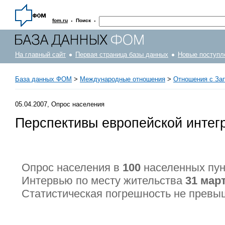
·
·
fom.ru
Поиск
На главный сайт
Первая страница базы данных
Новые поступл
База данных ФОМ
>
Международные отношения
>
Отношения с За
05.04.2007, Опрос населения
Перспективы европейской интег
Опрос населения в
100
населенных пу
Интервью по месту жительства
31 март
Статистическая погрешность не прев