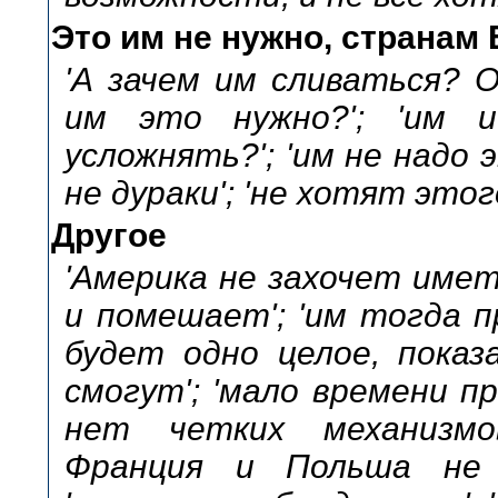
Это им не нужно, странам
'А зачем им сливаться? О
им это нужно?'; 'им 
усложнять?'; 'им не надо 
не дураки'; 'не хотят этого
Другое
'Америка не захочет имет
и помешает'; 'им тогда 
будет одно целое, показ
смогут'; 'мало времени п
нет четких механизмов
Франция и Польша не 