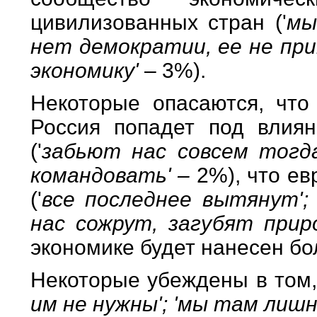
цивилизованных стран ('
мы
нет демократии, ее не при
экономику'
– 3%).
Некоторые опасаются, что
Россия попадет под влия
('
забьют нас совсем тогда
командовать' –
2%), что е
('
все последнее вытянут'; 
нас сожрут, загубят прир
экономике будет нанесен б
Некоторые убеждены в том,
им не нужны'; 'мы там лишн