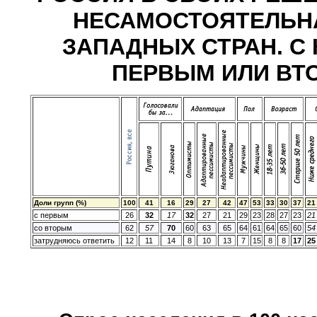
НЕСАМОСТОЯТЕЛЬНА
ЗАПАДНЫХ СТРАН. С 
ПЕРВЫМ ИЛИ ВТ
Доли групп (%)
100
41
16
29
27
42
47
53
33
30
37
21
с первым
26
32
17
32
27
21
29
23
28
27
23
21
со вторым
62
57
70
60
63
65
64
61
64
65
60
54
затрудняюсь ответить
12
11
14
8
10
13
7
15
8
8
17
25