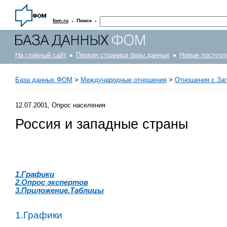
·
·
fom.ru
Поиск
На главный сайт
Первая страница базы данных
Новые поступл
База данных ФОМ
>
Международные отношения
>
Отношения с За
12.07.2001, Опрос населения
Россия и западные страны
1.Графики
2.Опрос экспертов
3.Приложение.Таблицы
1.Графики