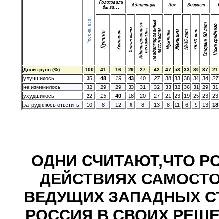
Доли групп (%)
100
41
16
29
27
42
47
53
33
30
37
21
улучшилось
35
48
19
43
40
27
38
33
38
34
34
27
не изменилось
32
29
29
33
31
32
33
32
36
31
29
31
ухудшилось
22
15
40
18
20
27
21
23
19
25
23
23
затрудняюсь ответить
10
8
12
6
8
13
8
11
6
9
13
18
ОДНИ СЧИТАЮТ,ЧТО Р
ДЕЙСТВИЯХ САМОСТО
ВЕДУЩИХ ЗАПАДНЫХ СТ
РОССИЯ В СВОИХ РЕШЕ