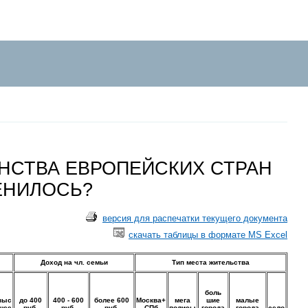
НСТВА ЕВРОПЕЙСКИХ СТРАН
ЕНИЛОСЬ?
версия для распечатки текущего документа
скачать таблицы в формате MS Excel
Доход на чл. семьи
Тип места жительства
боль
выс
до 400
400 - 600
более 600
Москва+
мега
шие
малые
шее
руб.
руб.
руб.
СПб
полисы
города
города
село