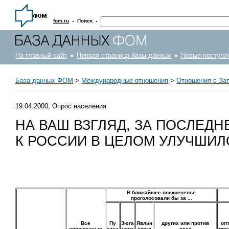
·
·
fom.ru
Поиск
На главный сайт
Первая страница базы данных
Новые поступл
База данных ФОМ
>
Международные отношения
>
Отношения с За
19.04.2000, Опрос населения
НА ВАШ ВЗГЛЯД, ЗА ПОСЛЕД
К РОССИИ В ЦЕЛОМ УЛУЧШИЛ
В ближайшее воскресенье
проголосовали бы за ...
Все
Пу
Зюга
Явлин
других или против
оп
опрошенные
тина
нова
ского
всех
мис