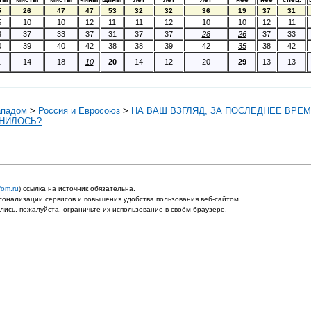
5
26
47
47
53
32
32
36
19
37
31
5
10
10
12
11
11
12
10
10
12
11
3
37
33
37
31
37
37
28
26
37
33
0
39
40
42
38
38
39
42
35
38
42
1
14
18
10
20
14
12
20
29
13
13
ападом
>
Россия и Евросоюз
>
НА ВАШ ВЗГЛЯД, ЗА ПОСЛЕДНЕЕ ВРЕ
ЕНИЛОСЬ?
fom.ru
) ссылка на источник обязательна.
онализации сервисов и повышения удобства пользования веб-сайтом.
ись, пожалуйста, ограничьте их использование в своём браузере.