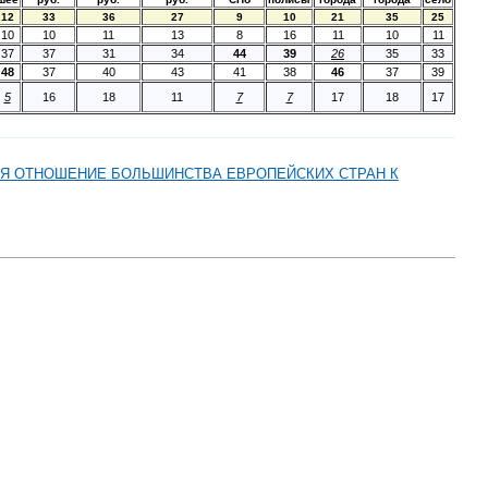
12
33
36
27
9
10
21
35
25
10
10
11
13
8
16
11
10
11
37
37
31
34
44
39
26
35
33
48
37
40
43
41
38
46
37
39
5
16
18
11
7
7
17
18
17
МЯ ОТНОШЕНИЕ БОЛЬШИНСТВА ЕВРОПЕЙСКИХ СТРАН К