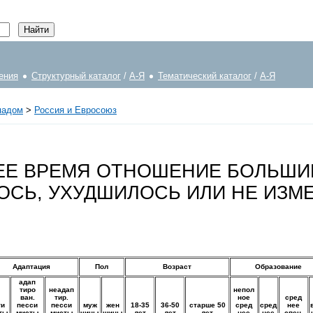
ения
Структурный каталог
/
А-Я
Тематический каталог
/
А-Я
падом
>
Россия и Евросоюз
НЕЕ ВРЕМЯ ОТНОШЕНИЕ БОЛЬШИ
ОСЬ, УХУДШИЛОСЬ ИЛИ НЕ ИЗМ
Адаптация
Пол
Возраст
Образование
адап
тиро
неадап
непол
ван.
тир.
ное
сред
ти
песси
песси
муж
жен
18-35
36-50
старше 50
сред
сред
нее
ты
мисты
мисты
чины
щины
лет
лет
лет
нее
нее
спец.