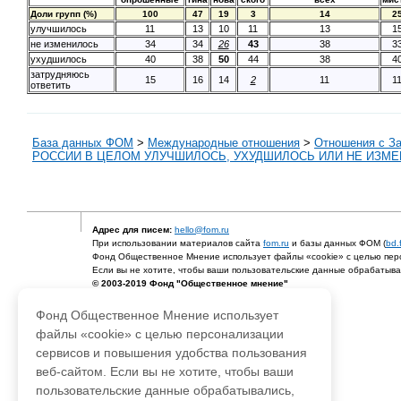
Доли групп (%)
100
47
19
3
14
2
улучшилось
11
13
10
11
13
1
не изменилось
34
34
26
43
38
3
ухудшилось
40
38
50
44
38
4
затрудняюсь
15
16
14
2
11
1
ответить
База данных ФОМ
>
Международные отношения
>
Отношения с З
РОССИИ В ЦЕЛОМ УЛУЧШИЛОСЬ, УХУДШИЛОСЬ ИЛИ НЕ ИЗМ
Адрес для писем:
hello@fom.ru
При использовании материалов сайта
fom.ru
и базы данных ФОМ (
bd.
Фонд Общественное Мнение использует файлы «cookie» с целью перс
Если вы не хотите, чтобы ваши пользовательские данные обрабатывал
© 2003-2019 Фонд "Общественное мнение"
Фонд Общественное Мнение использует
файлы «cookie» с целью персонализации
сервисов и повышения удобства пользования
веб-сайтом. Если вы не хотите, чтобы ваши
пользовательские данные обрабатывались,