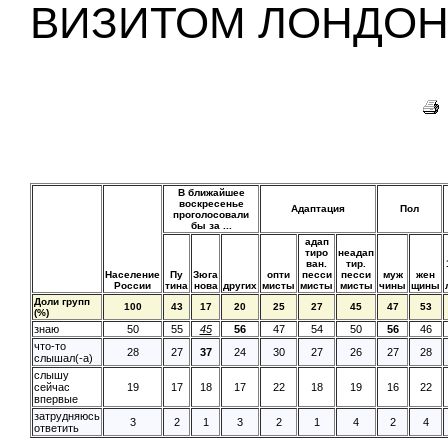
ВИЗИТОМ ЛОНДОН
В ближайшее
воскресенье
Адаптация
Пол
проголосовали
бы за ...
адап
тиро
неадап
ван.
тир.
Население
Пу
Зюга
опти
песси
песси
муж
жен
России
тина
нова
других
мисты
мисты
мисты
чины
щины
Доли групп
100
43
17
20
25
27
45
47
53
(%)
знаю
50
55
45
56
47
54
50
56
46
что-то
28
27
37
24
30
27
26
27
28
слышал(-а)
слышу
сейчас
19
17
18
17
22
18
19
16
22
впервые
затрудняюсь
3
2
1
3
2
1
4
2
4
ответить