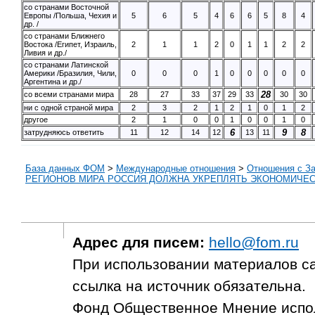
со странами Восточной
Европы /Польша, Чехия и
5
6
5
4
6
6
5
8
4
др. /
со странами Ближнего
Востока /Египет, Израиль,
2
1
1
2
0
1
1
2
2
Ливия и др./
со странами Латинской
Америки /Бразилия, Чили,
0
0
0
1
0
0
0
0
0
Аргентина и др./
28
со всеми странами мира
28
27
33
37
29
33
30
30
ни с одной страной мира
2
3
2
1
2
1
0
1
2
другое
2
1
0
0
1
0
0
1
0
6
9
8
затрудняюсь ответить
11
12
14
12
13
11
База данных ФОМ
>
Международные отношения
>
Отношения с З
РЕГИОНОВ МИРА РОССИЯ ДОЛЖНА УКРЕПЛЯТЬ ЭКОНОМИЧЕС
Адрес для писем:
hello@fom.ru
При использовании материалов с
ссылка на источник обязательна.
Фонд Общественное Мнение испол