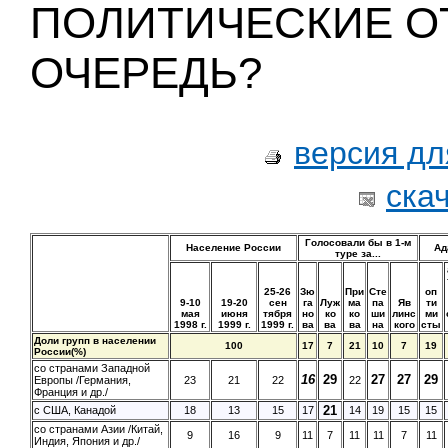
ПОЛИТИЧЕСКИЕ О
ОЧЕРЕДЬ?
версия дл
ска
Голосовали бы в 1-м
Население России
Ад
туре за...
25-26
Зю
При
Сте
оп
9-10
19-20
сен
га
Луж
ма
па
Яв
ти
мая
июня
тября
но
ко
ко
ши
линс
ми
1998 г.
1999 г.
1999 г.
ва
ва
ва
на
кого
сты
Доли групп в населении
100
17
7
21
10
7
19
России(%)
со странами Западной
16
29
27
27
29
Европы /Германия,
23
21
22
22
Франция и др./
21
с США, Канадой
18
13
15
17
14
19
15
15
со странами Азии /Китай,
9
16
9
11
7
11
11
7
11
Индия, Япония и др./