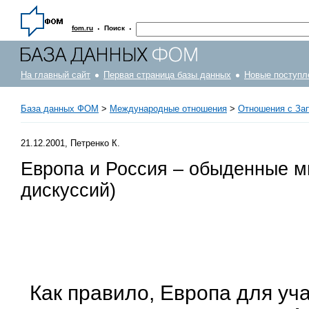
·
·
fom.ru
Поиск
На главный сайт
Первая страница базы данных
Новые поступл
База данных ФОМ
>
Международные отношения
>
Отношения с За
21.12.2001, Петренко К.
Европа и Россия – обыденные м
дискуссий)
Как правило, Европа для уч