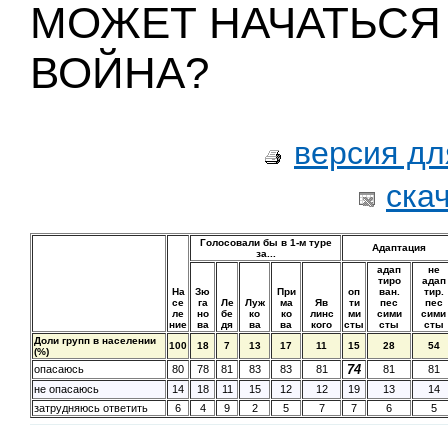
МОЖЕТ НАЧАТЬСЯ
ВОЙНА?
версия дл
ска
Голосовали бы в 1-м туре
Адаптация
за...
адап
не
тиро
адап
На
Зю
При
оп
ван.
тир.
се
га
Ле
Луж
ма
Яв
ти
пес
пес
ле
но
бе
ко
ко
линс
ми
сими
сими
ние
ва
дя
ва
ва
кого
сты
сты
сты
Доли групп в населении
100
18
7
13
17
11
15
28
54
(%)
74
опасаюсь
80
78
81
83
83
81
81
81
не опасаюсь
14
18
11
15
12
12
19
13
14
затрудняюсь ответить
6
4
9
2
5
7
7
6
5