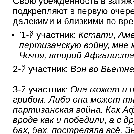
Свою убежденность в затяж
подкрепляют в первую очер
далекими и близкими по вр
'
1-й участник:
Кстати, Аме
партизанскую войну, мне 
Чечня, второй Афганиста
2-й участник:
Вон во Вьетна
3-й участник:
Она может и н
грибом. Либо она может тян
партизанская война. Как А
вроде как и победили, а с д
бах, бах, постреляла всё. 