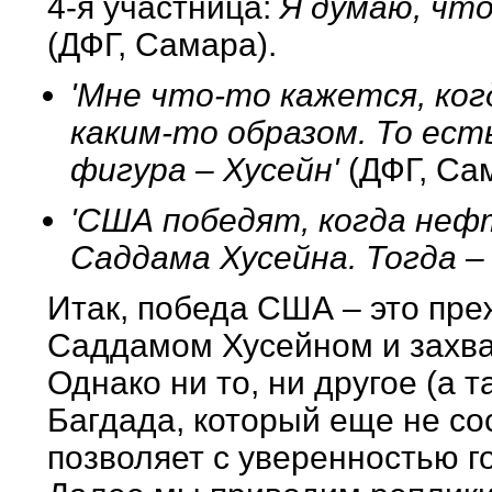
4-я участница:
Я думаю, что
(ДФГ, Самара).
'Мне что-то кажется, ког
каким-то образом. То ест
фигура – Хусейн'
(ДФГ, Са
'США победят, когда неф
Саддама Хусейна. Тогда –
Итак, победа США – это преж
Саддамом Хусейном и захва
Однако ни то, ни другое (а т
Багдада, который еще не со
позволяет с уверенностью г