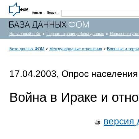
·
·
fom.ru
Поиск
На главный сайт
Первая страница базы данных
Новые поступл
База данных ФОМ
>
Международные отношения
>
Военные и терр
17.04.2003, Опрос населения
Война в Ираке и отн
версия 