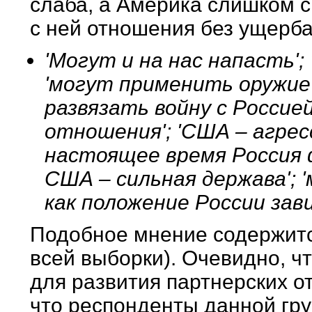
слаба, а Америка слишком 
с ней отношения без ущерба
'Могут и на нас напасть';
'могут применить оружие 
развязать войну с Россие
отношения'; 'США – агрессо
настоящее время Россия ф
США – сильная держава'; '
как положение России за
Подобное мнение содержитс
всей выборки). Очевидно, чт
для развития партнерских о
что респонденты данной гру