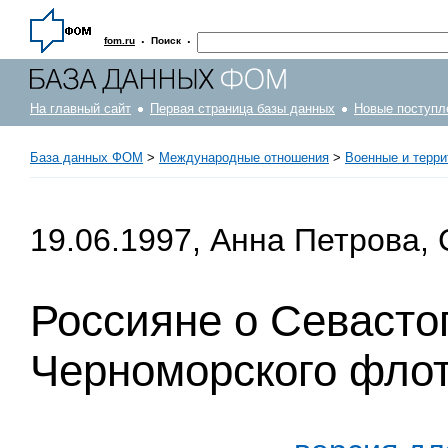
·
·
fom.ru
Поиск
На главный сайт
Первая страница базы данных
Новые поступл
База данных ФОМ
>
Международные отношения
>
Военные и терр
19.06.1997, Анна Петрова,
Россияне о Севасто
Черноморского фло