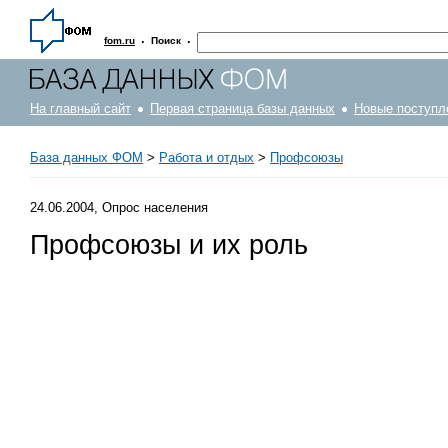
·
·
fom.ru
Поиск
На главный сайт
Первая страница базы данных
Новые поступл
База данных ФОМ
>
Работа и отдых
>
Профсоюзы
24.06.2004, Опрос населения
Профсоюзы и их роль