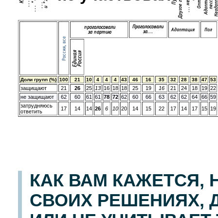
Доли групп (%)
100
21
10
4
4
4
43
46
16
35
32
28
38
47
53
защищают
21
26
25
13
16
18
18
25
19
16
21
24
18
19
22
не защищают
62
60
61
61
78
72
62
60
66
63
62
62
64
66
59
затрудняюсь
17
14
14
26
6
10
20
14
15
22
17
14
17
15
19
ответить
КАК ВАМ КАЖЕТСЯ,
СВОИХ РЕШЕНИЯХ, 