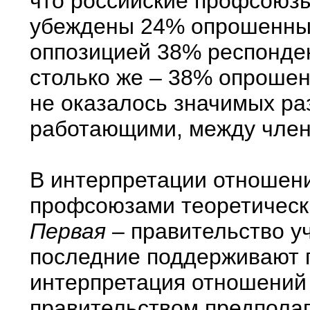
что российские профсоюз
убеждены 24% опрошенны
оппозицией 38% респонден
столько же – 38% опрошен
не оказалось значимых р
работающими, между член
В интерпретации отношен
профсоюзами теоретическ
Первая
– правительство у
последние поддерживают п
интерпретация отношений
правительством предполага