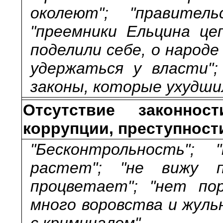
околеют"; "правител
"преемники Ельцина це
поделили себе, о народе
удержаться у власти";
законы, которые ухудши
Отсутствие законно
коррупции, преступност
"Бесконтрольность"; 
растет"; "не вижу пе
процветает"; "нет пор
много воровства и жуль
с криминалом".